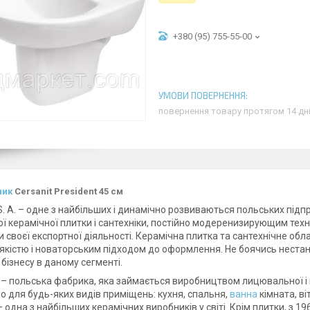
+380 (95) 755-55-00
повернення товару протягом 14 дн
ник
Cersanit President 45 см
S. A. – одне з найбільших і динамічно розвиваються польських підпр
ої керамічної плитки і сантехніки, постійно модеренизирующим тех
 своєї експортної діяльності. Керамічна плитка та сантехнічне обл
якістю і новаторським підходом до оформлення. Не боячись нестан
 бізнесу в даному сегменті.
 – польська фабрика, яка займається виробництвом лицювальної і п
о для будь-яких видів приміщень: кухня, спальня,
ванна
кімната, ві
– одна з найбільших керамічних виробників у світі. Крім плитки, з 19