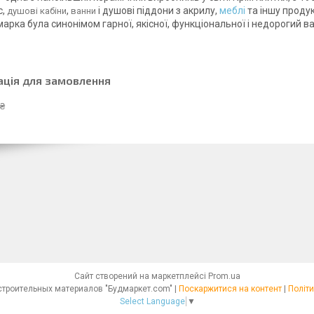
с,
,
і душові піддони з акрилу,
меблі
та іншу продук
душові кабіни
ванни
арка була синонімом гарної, якісної, функціональної і недорогий ва
ація для замовлення
 ₴
Сайт створений на маркетплейсі
Prom.ua
Интернет - магазин строительных материалов "Будмаркет.com" |
Поскаржитися на контент
|
Політи
Select Language
▼