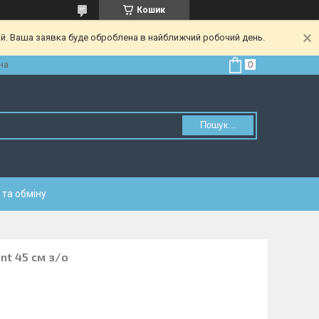
Кошик
ий. Ваша заявка буде оброблена в найближчий робочий день.
на
Пошук...
та обміну
nt 45 см з/о