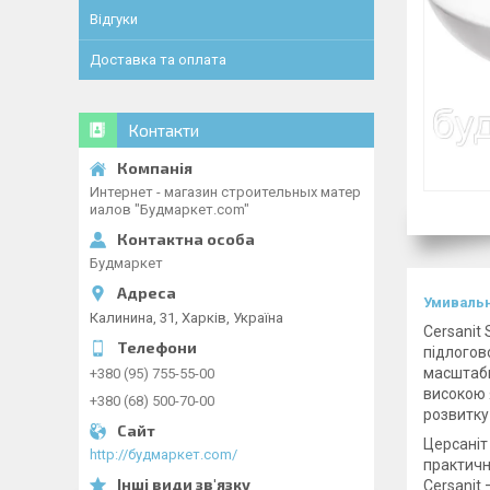
Відгуки
Доставка та оплата
Контакти
Интернет - магазин строительных матер
иалов "Будмаркет.com"
Будмаркет
Умиваль
Калинина, 31, Харків, Україна
Cersanit 
підлогов
масштаби
+380 (95) 755-55-00
високою 
+380 (68) 500-70-00
розвитку
Церсаніт
http://будмаркет.com/
практичн
Cersanit 