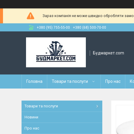
Зараз компанія не може швидко обробляти замовл
+380 (95) 755-55-00
+380 (68) 500-70-00
Будмаркет.com
Головна
Товари та послуги
Про нас
К
Товари та послуги
Новини
Про нас