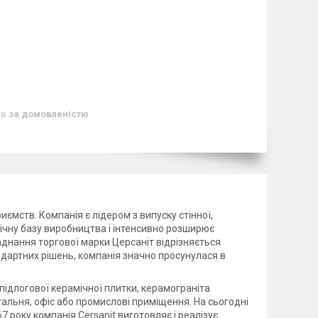
ів
за домовленістю
иємств. Компанія є лідером з випуску стінної,
нічну базу виробництва і інтенсивно розширює
аднання торгової марки Церсаніт відрізняється
дартних рішень, компанія значно просунулася в
ідлогової керамічної плитки, керамограніта
тальня, офіс або промислові приміщення. На сьогодні
67 року компанія Cersanit виготовляє і реалізує