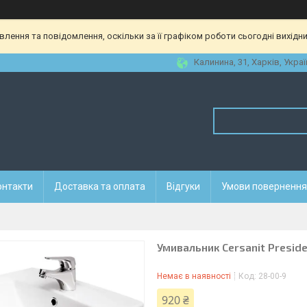
ення та повідомлення, оскільки за її графіком роботи сьогодні вихідн
Калинина, 31, Харків, Украї
онтакти
Доставка та оплата
Відгуки
Умови повернення 
Умивальник Cersanit Preside
Немає в наявності
Код:
28-00-9
920 ₴