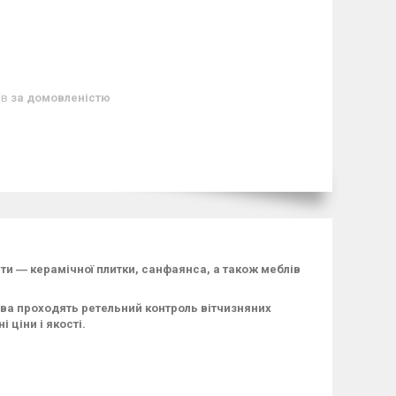
ів
за домовленістю
нати ― керамічної плитки, санфаянса, а також меблів
тва проходять ретельний контроль вітчизняних
 ціни і якості.