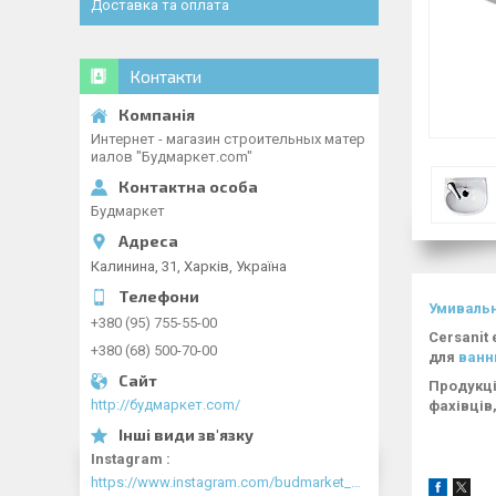
Доставка та оплата
Контакти
Интернет - магазин строительных матер
иалов "Будмаркет.com"
Будмаркет
Калинина, 31, Харків, Україна
Умиваль
+380 (95) 755-55-00
Cersanit 
+380 (68) 500-70-00
для
ванн
Продукці
http://будмаркет.com/
фахівців
Instagram
https://www.instagram.com/budmarket_com/