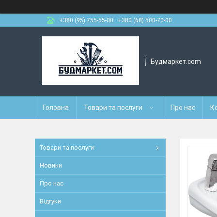
+380 (95) 755-55-00
+380 (68) 500-70-00
Будмаркет.com
Головна
Товари та послуги
Про нас
К
Товари та послуги
Новини
Про нас
Відгуки