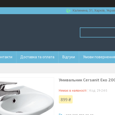
Калинина, 31, Харків, Украї
онтакти
Доставка та оплата
Відгуки
Умови повернення 
Умивальник Cersanit Еко 200
Немає в наявності
Код:
29-24-5
899 ₴