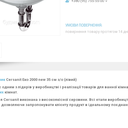
+380 (95) 755-55-00
повернення товару протягом 14 дн
ник
Cersanit Еко 2000 new 35 см з/о (лівий)
є одним з лідерів у виробництві і реалізації товарів для ванної кім
их
кімнат.
я Cersanit виконана з високоякісної сировини. Всі етапи виробниц
, дозволяючи запропонувати клієнту продукт в ідеальному поєднанні