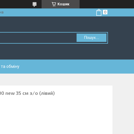
Кошик
на
Пошук...
та обміну
0 new 35 см з/о (лівий)