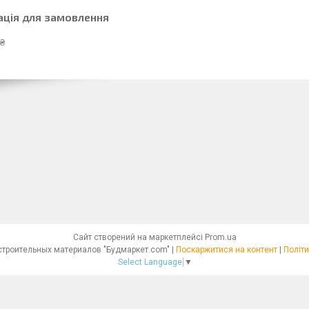
ація для замовлення
 ₴
Сайт створений на маркетплейсі
Prom.ua
Интернет - магазин строительных материалов "Будмаркет.com" |
Поскаржитися на контент
|
Політи
Select Language
▼