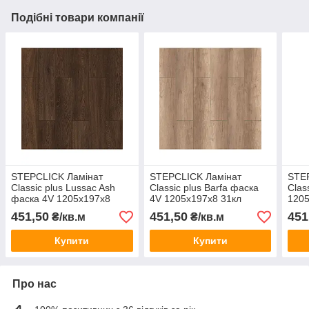
Подібні товари компанії
STEPCLICK Ламінат
STEPCLICK Ламінат
STE
Classic plus Lussac Ash
Classic plus Barfa фаска
Clas
фаска 4V 1205x197х8
4V 1205x197х8 31кл
1205
31кл (2.374м2) (10 шт.)
(2.374м2) (10 шт.) KT506
(2,3
451,50
451,50
451
₴/кв.м
₴/кв.м
KT502 Туреччина
Туреччина
KT21
Купити
Купити
Про нас