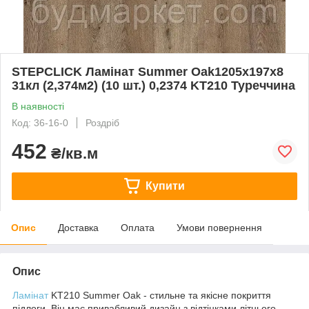
STEPCLICK Ламінат Summer Oak1205x197х8
31кл (2,374м2) (10 шт.) 0,2374 KT210 Туреччина
В наявності
Код: 36-16-0
Роздріб
452
₴/кв.м
Купити
Опис
Доставка
Оплата
Умови повернення
Опис
Ламінат
KT210 Summer Oak - стильне та якісне покриття
підлоги. Він має привабливий дизайн з відтінками літнього