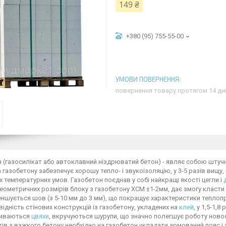
149 ₴
+380 (95) 755-55-00
повернення товару протягом 14 дн
 (газосилікат або автоклавний ніздрюватий бетон) - являє собою штуч
 газобетону забезпечує хорошу тепло- і звукоізоляцію, у 3-5 разів вищу, н
 температурних умов. Газобетон поєднав у собі найкращі якості цегли і
геометричних розмірів блоку з газобетону ХСМ ±1-2мм, дає змогу класти 
ншується шов (з 5-10 мм до 3 мм), що покращує характеристики теплопро
ідність стінових конструкцій із газобетону, укладених на
клей
, у 1,5-1,
биваються
цвяхи
, вкручуються шурупи, що значно полегшує роботу ново
ів з важкого бетону необхідно на газобетон укладати армований пояс і