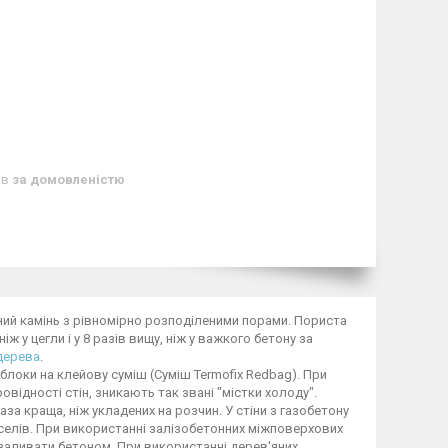
ів
за домовленістю
ний камінь з рівномірно розподіленими порами. Пориста
іж у цегли і у 8 разів вищу, ніж у важкого бетону за
дерева
.
блоки на клейову суміш (Суміш Termofix Redbag). При
відності стін, зникають так звані "містки холоду".
8 раза краща, ніж укладених на розчин. У стіни з газобетону
селів. При використанні залізобетонних міжповерхових
 заливати бетоном. При використанні дерев'яних