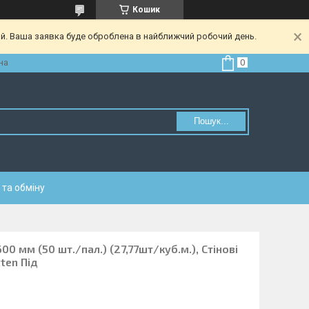
Кошик
ий. Ваша заявка буде оброблена в найближчий робочий день.
на
Пошук...
та обміну
 мм (50 шт./пал.) (27,77шт/куб.м.), Стiновi
ten Пiд