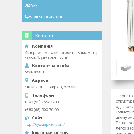
Відгуки
Доставка та оплата
Контакти
Интернет - магазин строительных матер
иалов "Будмаркет.com"
Будмаркет
Калинина, 31, Харків, Україна
Газобетон
структура
+380 (95) 755-55-00
однакових
+380 (68) 500-70-00
Точність 
цьому зме
Теплопров
http://будмаркет.com/
легко за
перекритт