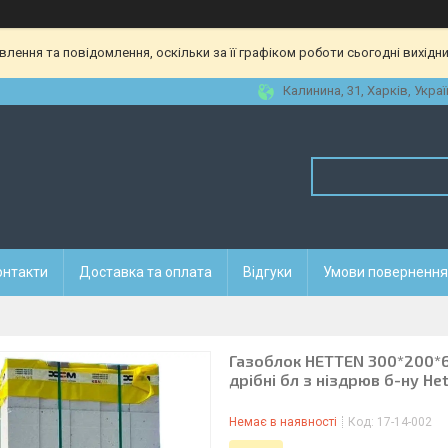
ення та повідомлення, оскільки за її графіком роботи сьогодні вихідн
Калинина, 31, Харків, Украї
онтакти
Доставка та оплата
Відгуки
Умови повернення 
Газоблок HETTEN 300*200*600
дрiбнi бл з нiздрюв б-ну Het
Немає в наявності
Код:
17-14-002