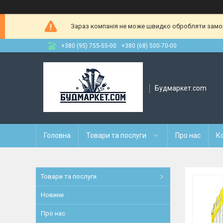
Зараз компанія не може швидко обробляти замовл
+380 (95) 755-55-00
+380 (68) 500-70-00
Будмаркет.com
Головна
Товари та послуги
Про нас
К
Товари та послуги
Новини
Про нас