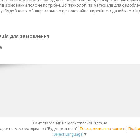
ів армований пояс не потрібен. Всі технології та матеріали для оздоблен
у. Оздоблення облицювальною цеглою найпоширеніше в даний час в інди
ація для замовлення
 ₴
Сайт створений на маркетплейсі
Prom.ua
Интернет - магазин строительных материалов "Будмаркет.com" |
Поскаржитися на контент
|
Політи
Select Language
▼