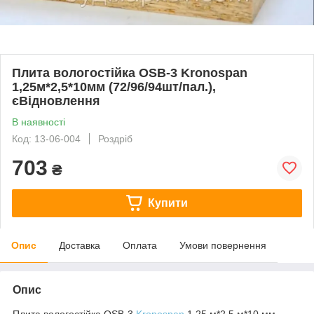
Плита вологостійка OSB-3 Kronospan
1,25м*2,5*10мм (72/96/94шт/пал.),
єВідновлення
В наявності
Код: 13-06-004
Роздріб
703
₴
Купити
Опис
Доставка
Оплата
Умови повернення
Опис
Плита вологостійка OSB-3
Kronospan
1,25 м*2,5 м*10 мм