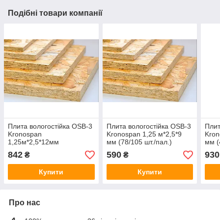
Подібні товари компанії
Плита вологостійка OSB-3
Плита вологостійка OSB-3
Плит
Kronospan
Kronospan 1,25 м*2,5*9
Kron
1,25м*2,5*12мм
мм (78/105 шт./пал.)
мм (
(60/81/78шт/пал.),
842
590
930
₴
₴
єВідновлення
Купити
Купити
Про нас