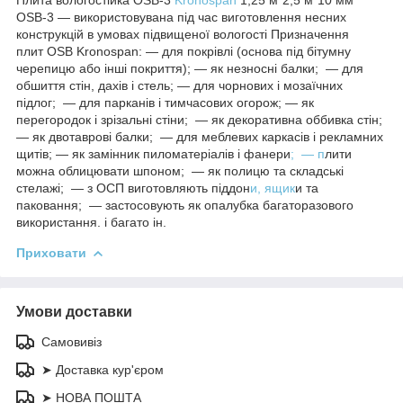
OSB-3 — використовувана під час виготовлення несних
конструкцій в умовах підвищеної вологості Призначення
плит OSB Kronospan: ― для покрівлі (основа під бітумну
черепицю або інші покриття); ― як незносні балки; ― для
обшиття стін, дахів і стель; ― для чорнових і мозаїчних
підлог; ― для парканів і тимчасових огорож; ― як
перегородок і зрізальні стіни; ― як декоративна оббивка стін;
― як двотаврові балки; ― для меблевих каркасів і рекламних
щитів; ― як замінник пиломатеріалів і фанери
; ― п
лити
можна облицювати шпоном; ― як полицю та складські
стелажі; ― з ОСП виготовляють піддон
и, ящик
и та
паковання; ― застосовують як опалубка багаторазового
використання. і багато ін.
Приховати
Умови доставки
Самовивіз
➤ Доставка кур'єром
➤ НОВА ПОШТА