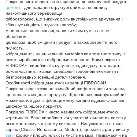
Покрівля виготовляється із сировини, до складу якої входить:
цемент
- для надання структурі стійкості до впливу
навколишнього середовища;
фіброволокно, що виконує роль внутрішнього армування і
збільшує міцність і гнучкість виробу;
мінеральні наповнювачі, завдяки яким суміш легше
обробляти;
целюлоза, щоб зміцнити продукт, а також зберегти його
гнучкість.
Фіброцемент - це унікальний матеріал композитного типу, з
якого виробляються фіброцементні листи. Крім покриття
FIBRODAH, виробляють супутні складові даху: стандартні
бокові частини, планки, спеціальні гребеневі елементи і
безпосередньо зовнішні деталі гребеня.
Особливості фіброцементної черепиці FIBRODAH
Покрівля зовні схожа на звичайний шифер завдяки хвилям,
що додають міцності продукту. Щодо інших експлуатаційних
можливостей дах із фіброцементу вигідно відрізняється від
шиферу та іншого покриття.
Покрівлю FIBRODAH часто називають фіброцементною
черепицею. Вона виробляється у вигляді хвилястих листів у
різноманітному колірному виконанні. Випускається в трьох
серіях (Classic, Renaissance, Modern), що мають різну висоту,
вагу
, корисну площу, кількість листів на кв.м. Незважаючи на