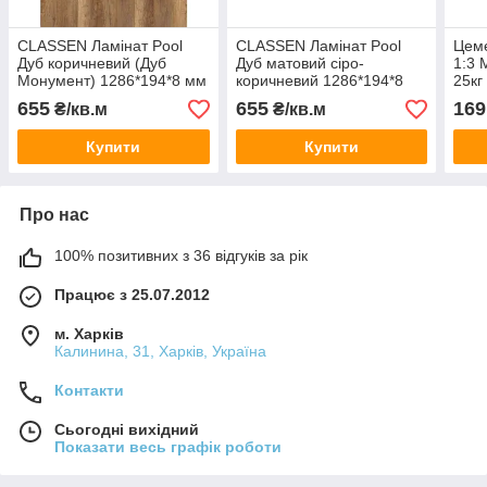
CLASSEN Ламінат Pool
CLASSEN Ламінат Pool
Цеме
Дуб коричневий (Дуб
Дуб матовий сіро-
1:3
Монумент) 1286*194*8 мм
коричневий 1286*194*8
25кг
4V 32 кл 52537 (1,996
мм 4V 32 кл 52539 (1,996
655
655
169
₴/кв.м
₴/кв.м
м2/8 шт) Німеччина
м2/8 шт) Німеччина
Купити
Купити
Про нас
100% позитивних з 36 відгуків за рік
Працює з 25.07.2012
м. Харків
Калинина, 31, Харків, Україна
Контакти
Сьогодні вихідний
Показати весь графік роботи