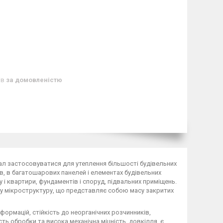
ів
за домовленістю
ал застосовуватися для утеплення більшості будівельних
дів, в багатошарових панелей і елементах будівельних
 і квартири, фундаментів і споруд, підвальних приміщень.
ьну мікроструктуру, що представляє собою масу закритих
формацій, стійкість до неорганічних розчинників,
сть обробки та висока механічна міцність. довкілля, є