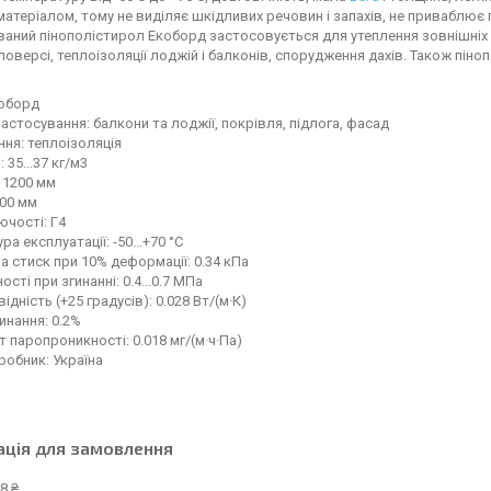
матеріалом, тому не виділяє шкідливих речовин і запахів, не приваблює 
аний пінополістирол Екоборд застосовується для утеплення зовнішніх і
оверсі, теплоізоляції лоджій і балконів, спорудження дахів. Також пін
коборд
астосування: балкони та лоджії, покрівля, підлога, фасад
ня: теплоізоляція
 35...37 кг/м3
 1200 мм
600 мм
ючості: Г4
а експлуатації: -50...+70 °C
на стиск при 10% деформації: 0.34 кПа
сті при згинанні: 0.4...0.7 МПа
дність (+25 градусів): 0.028 Вт/(м·К)
нання: 0.2%
т паропроникності: 0.018 мг/(м·ч·Па)
робник: Україна
ація для замовлення
8 ₴