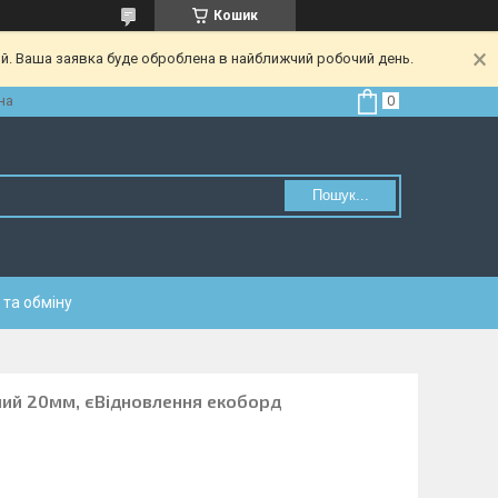
Кошик
ий. Ваша заявка буде оброблена в найближчий робочий день.
на
Пошук...
та обміну
ний 20мм, єВідновлення екоборд