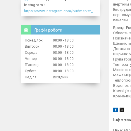
інертним 
Instagram
Екструдов
https://www.instagram.com/budmarket_com/
першому п
панелей.
Бренд: Е
Графік роботи
Область з
Призначен
Понеділок
08:00
18:00
Щільність:
Вівторок
08:00
18:00
Довжина:
Середа
08:00
18:00
Ширина: 
Четвер
08:00
18:00
Група гор
Температур
Пʼятниця
08:00
18:00
Міцність 
Субота
08:00
18:00
Межа міцно
Неділя
Вихідний
Теплопрові
Водопогли
Коефіцієн
Країна-ви
Інформ
Ціна:
69,5