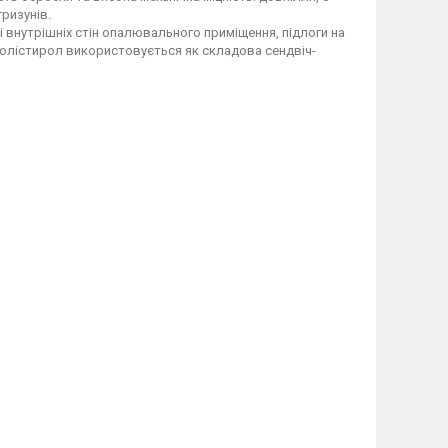
гризунів.
 внутрішніх стін опалювального приміщення, підлоги на
ополістирол використовується як складова сендвіч-