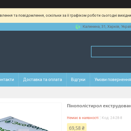
ення та повідомлення, оскільки за її графіком роботи сьогодні вихідн
Калинина, 31, Харків, Украї
онтакти
Доставка та оплата
Відгуки
Умови повернення 
Пінополістирол екструдова
Немає в наявності
Код:
24-28-8
69,58 ₴