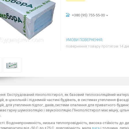
+380 (95) 755-55-00
повернення товару протягом 14 дн
ня: Екструдований пінополістирол, як базовий теплоізоляційний матері
ій, в цокольній і підземній частині будівель, в системах утеплення фаса
ій, для утеплення підлог, дахів,системи опалення для приватного будинку
має гарну шумоізоляцію і звукоізоляцію.Пінополістирол має міцну, ціл
.
ті: Водонепроникність, низька теплопровідність, висока стійкість до де
температуру від -50 С до +75 С, довговічність, мала
вага
і толщина, легкі