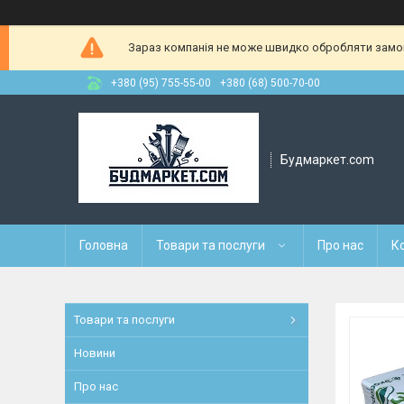
Зараз компанія не може швидко обробляти замовл
+380 (95) 755-55-00
+380 (68) 500-70-00
Будмаркет.com
Головна
Товари та послуги
Про нас
К
Товари та послуги
Новини
Про нас