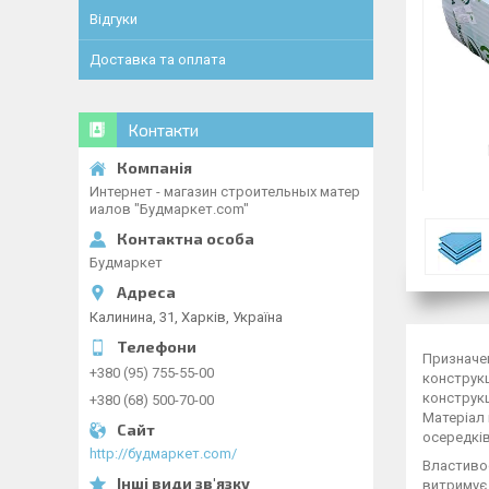
Відгуки
Доставка та оплата
Контакти
Интернет - магазин строительных матер
иалов "Будмаркет.com"
Будмаркет
Калинина, 31, Харків, Україна
Призначен
+380 (95) 755-55-00
конструкц
конструкц
+380 (68) 500-70-00
Матеріал 
осередків
http://будмаркет.com/
Властивос
витримує 