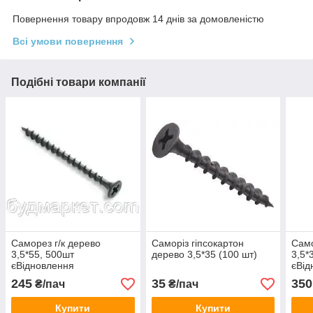
Повернення товару впродовж 14 днів за домовленістю
Всі умови повернення
Подібні товари компанії
Саморез г/к дерево
Саморіз гіпсокартон
Само
3,5*55, 500шт
дерево 3,5*35 (100 шт)
3,5*
єВідновлення
єВід
245
35
350
₴/пач
₴/пач
Купити
Купити