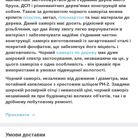
бруса, ДСП і різноманітних дерев'яних конструкцій між
собою. Також за допомогою чорного саморіза можна
кріпити
пластик
, метал,
гіпсокартон
та інші матеріали до
дерева. Даний саморіз має досить рідкісний крок
різьблення, що дає йому змогу легко вкручуватися в
матеріал і забезпечувати надійне з'єднання частин
конструкції. саморіз виготовлений із загартованої сталі і
покритий фосфатом, що забезпечує його міцність і
довговічність. Чорний
саморіз по дереву
має дуже
широкий спектр застосування, але, незважаючи на це, у
цього саморіза є одна особливість - він іржавіє при
використанні в умовах підвищеної вологості.
Чорний саморіз, незалежно від довжини і діаметра, має
потайний капелюшок з хрестовим шліцом РН-2. Завдяки
широкій розмірній сітці і невисокій ціні, чорний саморіз
незамінний як при будівництві великих об'єктів, так і в
дрібному побутовому ремонті.
Приховати
Умови доставки