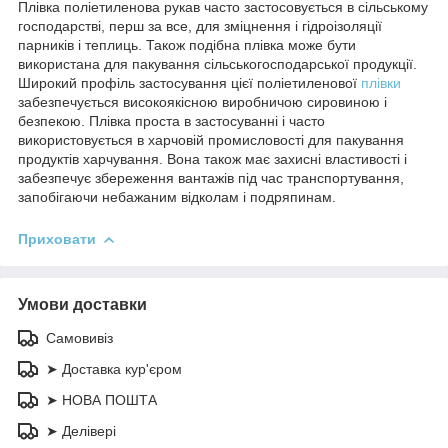
Плівка поліетиленова рукав часто застосовується в сільському
господарстві, перш за все, для зміцнення і гідроізоляції
парників і теплиць. Також подібна плівка може бути
використана для пакування сільськогосподарської продукції.
Широкий профіль застосування цієї поліетиленової
плівки
забезпечується високоякісною виробничою сировиною і
безпекою. Плівка проста в застосуванні і часто
використовується в харчовій промисловості для пакування
продуктів харчування. Вона також має захисні властивості і
забезпечує збереження вантажів під час транспортування,
запобігаючи небажаним відколам і подряпинам.
Приховати
Умови доставки
Самовивіз
➤ Доставка кур'єром
➤ НОВА ПОШТА
➤ Делівері