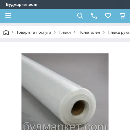
Будмаркет.com
Товари та послуги
Плівки
Поліетилен
Плівка рука