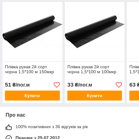
Плівка рукав 2й сорт
Плівка рукав 2й сорт
Плів
чорна 1,5*100 м 150мкр
чорна 1,5*100 м 100мкр
1,5*
51
33
63
₴/пог.м
₴/пог.м
₴
Купити
Купити
Про нас
100% позитивних з 36 відгуків за рік
Працює з 25.07.2012