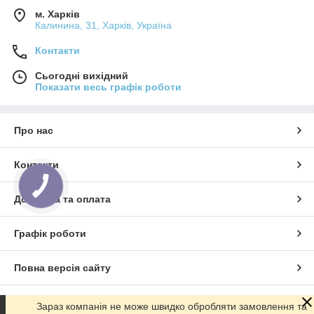
м. Харків
Калинина, 31, Харків, Україна
Контакти
Сьогодні вихідний
Показати весь графік роботи
Про нас
Контакти
Доставка та оплата
Графік роботи
Повна версія сайту
Сайт створено на маркетплейсі
Prom.ua
Зараз компанія не може швидко обробляти замовлення та