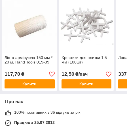
Лінта арміруюча 150 мм *
Хрестики для плитки 1.5
Лопа
20 м, Hand Tools 019-39
мм (100шт)
117,70
12,50
337
₴
₴/пач
Купити
Купити
Про нас
100% позитивних з 36 відгуків за рік
Працює з 25.07.2012