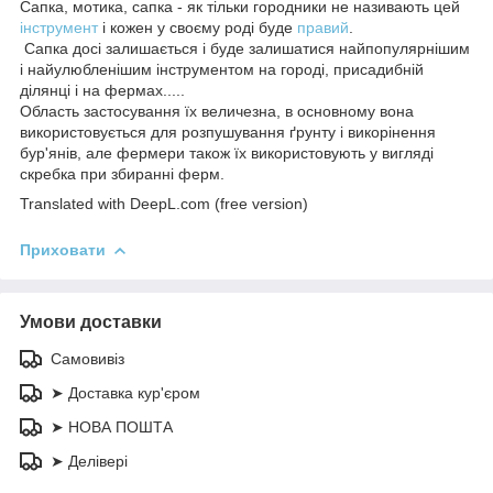
Сапка, мотика, сапка - як тільки городники не називають цей
інструмент
і кожен у своєму роді буде
правий
.
Сапка досі залишається і буде залишатися найпопулярнішим
і найулюбленішим інструментом на городі, присадибній
ділянці і на фермах.....
Область застосування їх величезна, в основному вона
використовується для розпушування ґрунту і викорінення
бур'янів, але фермери також їх використовують у вигляді
скребка при збиранні ферм.
Translated with DeepL.com (free version)
Приховати
Умови доставки
Самовивіз
➤ Доставка кур'єром
➤ НОВА ПОШТА
➤ Делівері