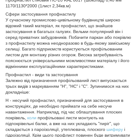
1170/1130*2000 (1лист 2,34кв.м)
Сфери застосування профнастилу
У сучасному промислово-цивільному будівництві широко
відомий такий матеріал, як профнастил, що знайшов
застосування в багатьох галузях. Вельми популярний він і
серед приватних забудовників. Побачити паркан або покрівлю
з профнастилу можна неодноразово в будь-якому заміському
селищі. Багато підприємств користуються профільованим
листом для монтажу різних огорож. Висока затребуваність
пояснюється універсальними можливостями матеріалу і його
відмінними експлуатаційними характеристиками.
Профнастил - види та застосування
Залежно від призначення профільований лист випускається
трьох видів з маркуванням "Н", "НС" і "С". Зупинимося на них
докладніше:
Н - несучий профнастил, призначений для застосування в
конструкціях, де необхідно приймати на себе несуче
навантаження. Наприклад, під час облаштування плоских
покрівель,
коли
профільовані листи монтують на
підпокрівельні балки, а вже на них укладають "пиріг", що
складається з пароізоляції, утеплювача, плоского
шиферу
і
гідроізоляції. Крім цього профлист повинен буде витримувати