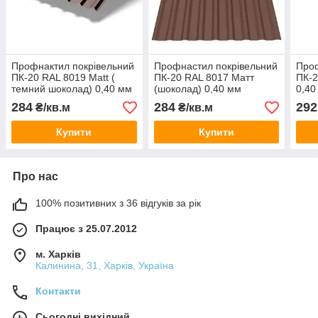
Профнактил покрівельний
Профнастил покрівельний
Проф
ПК-20 RAL 8019 Мatt (
ПК-20 RAL 8017 Матт
ПК-2
темний шоколад) 0,40 мм
(шоколад) 0,40 мм
0,40
1170/1130*2000 (1лист
1170/1130*2000 (1лист
(1ли
284
284
292
₴/кв.м
₴/кв.м
2,34 кв.м)
2,34кв.м)
Купити
Купити
Про нас
100% позитивних з 36 відгуків за рік
Працює з 25.07.2012
м. Харків
Калинина, 31, Харків, Україна
Контакти
Сьогодні вихідний