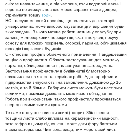
снігове навантаження, а під час злив, коли водоприймальні
воронки не зможуть повною мірою справлятися з дощем,
стримувати товщу
води
.
НС - несучо-стіновий профіль, що належить до категорії
універсальних, може використовуватися для вирішення будь-
яких завдань. З нього можна робити незнімну опалубку при
заливці міжповерхових перекриттів, скатні покрівлі, несучу
основу для плоских покрівель, огорожі, паркани, облицювання
фасадів і каркасних будинків.
С - стіновий профіль обмеженого призначення. Найдешевший
за ціною профнастил. Область застосування: для монтажу
парканів, облицювання стін, влаштування загороджень.
Застосування профнастилу в будівництві благотворно
позначилося на якості та термінах робіт. Адже профлисти
підприємства випускають і на замовлення, довжиною до 16
метрів, а то й більше. Габарити листа можуть бути настільки
великими, наскільки дозволять можливості обладнання.
Робота при використанні такого профнастилу просувається
вперед семимильними кроками.
Те саме стосується висоти хвилі (гофри). Збільшення
товщини листа слабо впливає на характеристики міцності,
зате гофра в цьому відношенні може дати фору багатьом
іншим матеріалам. Чим вона вища, тим жорсткіший лист.