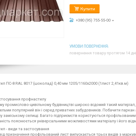
Купити
+380 (95) 755-55-00
повернення товару протягом 14 дн
л ПС-8 RAL 8017 (шоколад) 0,40 мм 1205/1160х2000 (1лист 2,41кв.м)
стосування профнастилу
му промислово-цивільному будівництві широко відомий такий матеріал,
Вельми популярний він і серед приватних забудовників. Побачити парк
у заміському селищі. Багато підприємств користуються профільованим
ність пояснюється універсальними можливостями матеріалу і його від
л - види та застосування
ід призначення профільований лист випускається трьох видів з маркуван