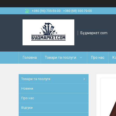
+380 (95) 755-55-00
+380 (68) 500-70-00
Будмаркет.com
Головна
Товари та послуги
Про нас
К
Товари та послуги
Новини
Про нас
Відгуки