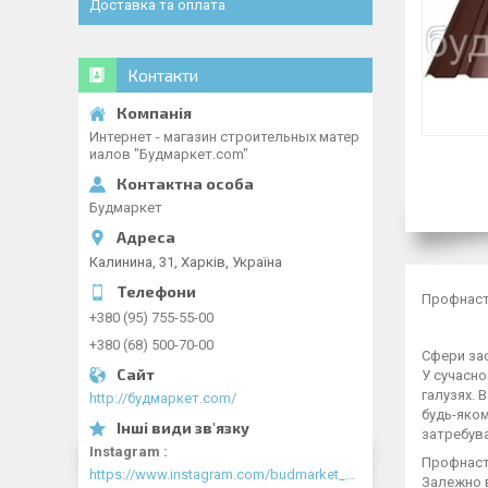
Доставка та оплата
Контакти
Интернет - магазин строительных матер
иалов "Будмаркет.com"
Будмаркет
Калинина, 31, Харків, Україна
Профнасти
+380 (95) 755-55-00
+380 (68) 500-70-00
Сфери за
У сучасно
галузях. 
http://будмаркет.com/
будь-яком
затребува
Instagram
Профнасти
https://www.instagram.com/budmarket_com/
Залежно в