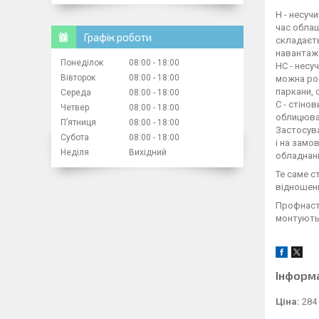
Н - несуч
час обла
Графік роботи
складаєть
навантаже
Понеділок
08:00
18:00
НС - несу
Вівторок
08:00
18:00
можна роб
паркани, 
Середа
08:00
18:00
С - стіно
Четвер
08:00
18:00
облицюва
Пʼятниця
08:00
18:00
Застосува
Субота
08:00
18:00
і на замо
Неділя
Вихідний
обладнан
Те саме с
відношенн
Профнаст
монтують 
Інформ
Ціна:
284 