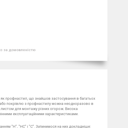
ів
за домовленістю
 як профнастил, що знайшов застосування в багатьох
ан або покрівлю з профнастилу можна неодноразово в
 листом для монтажу різних огорож. Висока
мінними експлуатаційними характеристиками.
ням "Н", "НС" і "С". Зупинимося на них докладніше: