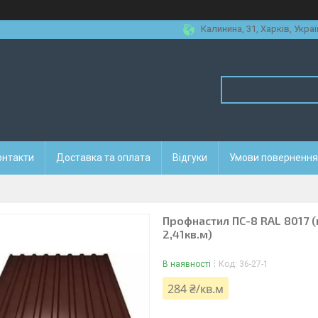
Калинина, 31, Харків, Украї
онтакти
Доставка та оплата
Відгуки
Умови повернення 
Профнастил ПС-8 RAL 8017 (
2,41кв.м)
В наявності
Код:
36-27-1
284 ₴/кв.м