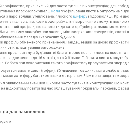
ий профнастил, призначений для застосування в конструкціях, де необхі
штування плоских покрівель,
коли
профільовані листи монтують на підпок
ся з пароізоляції, утеплювача, плоского
шиферу
і гідроізоляції. Крім 
ння, а під час злив, коли водоприймальні воронки не зможуть повною
чо-стіновий профіль, що належить до категорії універсальних, може вик
ити незнімну опалубку при заливці міжповерхових перекриттів, скатні п
облицювання фасадів і каркасних будинків.
вий профіль обмеженого призначення. Найдешевший за ціною профнастил
ння стін, влаштування загороджень.
ння профнастилу в будівництві благотворно позначилося на якості та 
влення, довжиною до 16 метрів, а то й більше. Габарити листа можуть б
ня. Робота при використанні такого профнастилу просувається вперед
тосується висоти хвилі (гофри). Збільшення товщини листа слабо вплива
і може дати фору багатьом іншим матеріалам. Чим вона вища, тим жорс
ил оцинкований знайшов широке застосування в конструкціях, що конт
на відкритому повітрі під час облаштування покрівель, парканів, фасад
ація для замовлення
₴/кв.м