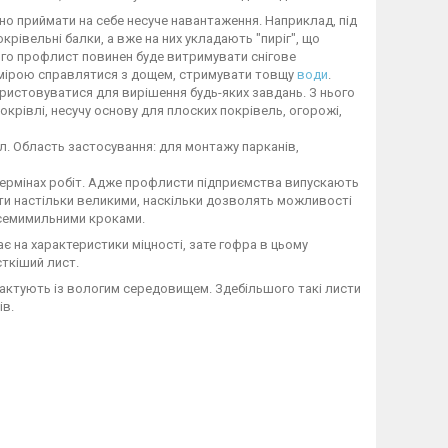
дно приймати на себе несуче навантаження. Наприклад, під
рівельні балки, а вже на них укладають "пиріг", що
цього профлист повинен буде витримувати снігове
 мірою справлятися з дощем, стримувати товщу
води
.
ористовуватися для вирішення будь-яких завдань. З нього
окрівлі, несучу основу для плоских покрівель, огорожі,
. Область застосування: для монтажу парканів,
термінах робіт. Адже профлисти підприємства випускають
ути настільки великими, наскільки дозволять можливості
 семимильними кроками.
є на характеристики міцності, зате гофра в цьому
ткіший лист.
актують із вологим середовищем. Здебільшого такі листи
ів.