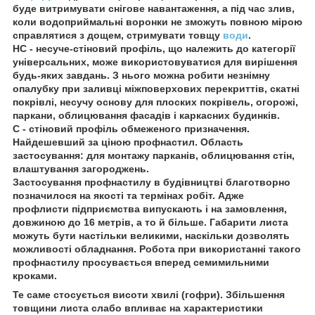
буде витримувати снігове навантаження, а під час злив,
коли водоприймальні воронки не зможуть повною мірою
справлятися з дощем, стримувати товщу
води
.
НС - несуче-стіновий профіль, що належить до категорії
універсальних, може використовуватися для вирішення
будь-яких завдань. З нього можна робити незнімну
опалубку при заливці міжповерхових перекриттів, скатні
покрівлі, несучу основу для плоских покрівель, огорожі,
паркани, облицювання фасадів і каркасних будинків.
С - стіновий профіль обмеженого призначення.
Найдешевший за ціною профнастил. Область
застосування: для монтажу парканів, облицювання стін,
влаштування загороджень.
Застосування профнастилу в будівництві благотворно
позначилося на якості та термінах робіт. Адже
профлисти підприємства випускають і на замовлення,
довжиною до 16 метрів, а то й більше. Габарити листа
можуть бути настільки великими, наскільки дозволять
можливості обладнання. Робота при використанні такого
профнастилу просувається вперед семимильними
кроками.
Те саме стосується висоти хвилі (гофри). Збільшення
товщини листа слабо впливає на характеристики