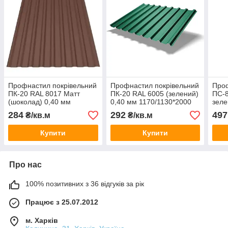
Профнастил покрівельний
Профнастил покрівельний
Проф
ПК-20 RAL 8017 Матт
ПК-20 RAL 6005 (зелений)
ПС-8
(шоколад) 0,40 мм
0,40 мм 1170/1130*2000
зеле
1170/1130*2000 (1лист
(1лист 2,34кв.м)
(122
284
292
497
₴/кв.м
₴/кв.м
2,34кв.м)
2,45
Купити
Купити
Про нас
100% позитивних з 36 відгуків за рік
Працює з 25.07.2012
м. Харків