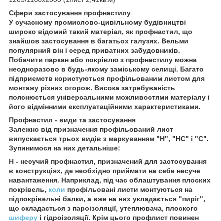
Сфери застосування профнастилу
У сучасному промислово-цивільному будівництві
широко відомий такий матеріал, як профнастил, що
знайшов застосування в багатьох галузях. Вельми
популярний він і серед приватних забудовників.
Побачити паркан або покрівлю з профнастилу можна
неодноразово в будь-якому заміському селищі. Багато
підприємств користуються профільованим листом для
монтажу різних огорож. Висока затребуваність
пояснюється універсальними можливостями матеріалу і
його відмінними експлуатаційними характеристиками.
Профнастил - види та застосування
Залежно від призначення профільований лист
випускається трьох видів з маркуванням "Н", "НС" і "С".
Зупинимося на них детальніше:
Н - несучий профнастил, призначений для застосування
в конструкціях, де необхідно приймати на себе несуче
навантаження. Наприклад, під час облаштування плоских
покрівель,
коли
профільовані листи монтуються на
підпокрівельні балки, а вже на них укладається "пиріг",
що складається з пароізоляції, утеплювача, плоского
шиферу
і гідроізоляції. Крім цього профлист повинен