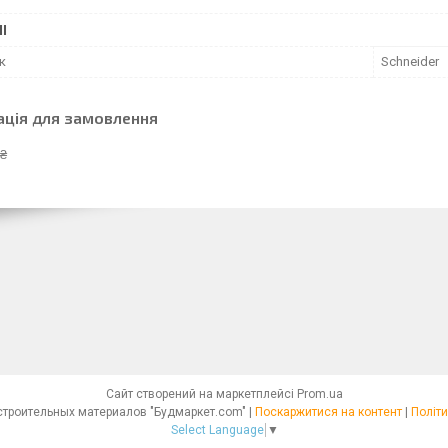
І
к
Schneider
ація для замовлення
 ₴
Сайт створений на маркетплейсі
Prom.ua
Интернет - магазин строительных материалов "Будмаркет.com" |
Поскаржитися на контент
|
Політи
Select Language
▼