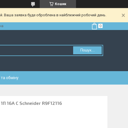
Кошик
ий. Ваша заявка буде оброблена в найближчий робочий день.
на
Пошук...
та обміну
1П 16A C Schneider R9F12116