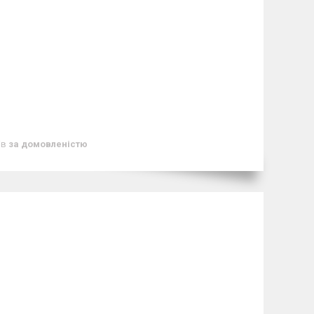
ів
за домовленістю