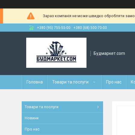
Зараз компанія не може швидко обробляти замовл
+380 (95) 755-55-00
+380 (68) 500-70-00
Будмаркет.com
Головна
Товари та послуги
Про нас
К
Товари та послуги
Новини
Про нас