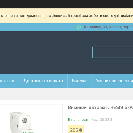
ення та повідомлення, оскільки за її графіком роботи сьогодні вихідн
Калинина, 31, Харків, Украї
онтакти
Доставка та оплата
Відгуки
Умови повернення 
Вимикач автомат. RESI9 6kA 
В наявності
Код:
35-33-3
205 ₴