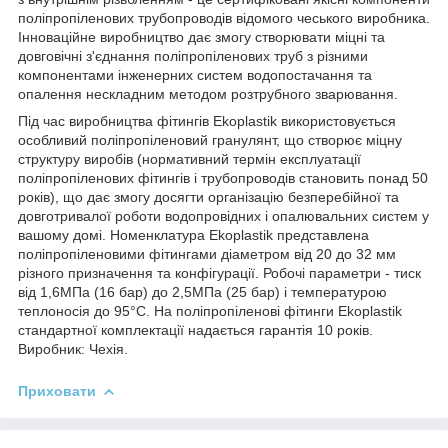
поліпропіленових трубопроводів відомого чеського виробника.
Інноваційне виробництво дає змогу створювати міцні та
довговічні з'єднання поліпропіленових труб з різними
компонентами інженерних систем водопостачання та
опалення нескладним методом розтрубного зварювання.
Під час виробництва фітингів Ekoplastik використовується
особливий поліпропіленовий гранулянт, що створює міцну
структуру виробів (нормативний термін експлуатації
поліпропіленових фітингів і трубопроводів становить понад 50
років), що дає змогу досягти організацію безперебійної та
довготривалої роботи водопровідних і опалювальних систем у
вашому домі. Номенклатура Ekoplastik представлена
поліпропіленовими фітингами діаметром від 20 до 32 мм
різного призначення та конфігурації. Робочі параметри - тиск
від 1,6МПа (16 бар) до 2,5МПа (25 бар) і температурою
теплоносія до 95°С. На поліпропіленові фітинги Ekoplastik
стандартної комплектації надається гарантія 10 років.
Виробник: Чехія.
Приховати