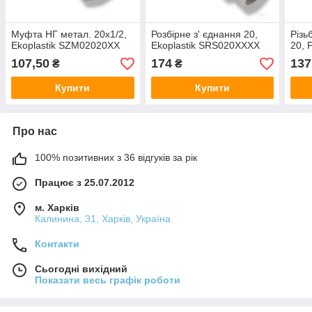
Муфта НГ метал. 20х1/2,
Розбірне з' єднання 20,
Різь
Ekoplastik SZM02020XX
Ekoplastik SRS020XXXX
20, 
107,50
174
137
₴
₴
Купити
Купити
Про нас
100% позитивних з 36 відгуків за рік
Працює з 25.07.2012
м. Харків
Калинина, 31, Харків, Україна
Контакти
Сьогодні вихідний
Показати весь графік роботи