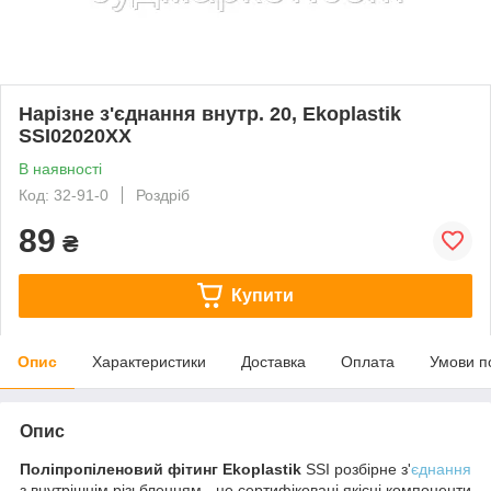
Нарізне з'єднання внутр. 20, Ekoplastik
SSI02020XX
В наявності
Код: 32-91-0
Роздріб
89
₴
Купити
Опис
Характеристики
Доставка
Оплата
Умови п
Опис
Поліпропіленовий фітинг Ekoplastik
SSI розбірне з'
єднання
з внутрішнім різьбленням - це сертифіковані якісні компоненти