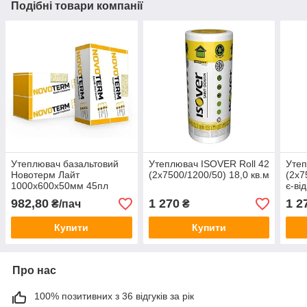
Подібні товари компанії
Утеплювач базальтовий
Утеплювач ISOVER Roll 42
Утеп
Новотерм Лайт
(2х7500/1200/50) 18,0 кв.м
(2х7
1000х600х50мм 45пл
є-ві
(7,20 м кв)
982,80
1 270
1 2
₴/пач
₴
Купити
Купити
Про нас
100% позитивних з 36 відгуків за рік