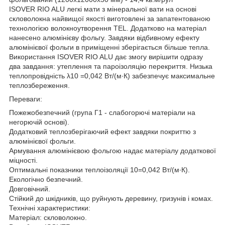
ISOVER RIO ALU легкі мати з мінеральної вати на основі
скловолокна найвищої якості виготовлені за запатентованою
технологією волокноутворення TEL. Додатково на матеріал
нанесено алюмінієву фольгу. Завдяки відбивному ефекту
алюмінієвої фольги в приміщенні зберігається більше тепла.
Використання ISOVER RIO ALU дає змогу вирішити одразу
два завдання: утеплення та пароізоляцію перекриття. Низька
теплопровідність λ10 =0,042 Вт/(м∙К) забезпечує максимальне
теплозбереження.
Переваги:
Пожежобезпечний (група Г1 - слабогорючі матеріали на
негорючій основі).
Додатковий теплозберігаючий ефект завдяки покриттю з
алюмінієвої фольги.
Армування алюмінієвою фольгою надає матеріалу додаткової
міцності.
Оптимальні показники теплоізоляції 10=0,042 Вт/(м∙К).
Екологічно безпечний.
Довговічний.
Стійкий до шкідників, що руйнують деревину, гризунів і комах.
Технічні характеристики:
Матеріал: скловолокно.