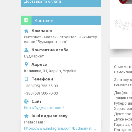
Доставка та оплата
Контакти
Интернет - магазин строительных матер
иалов "Будмаркет.com"
Будмаркет
Опис мате
Калинина, 31, Харків, Україна
Самоклейк
Застосув
Ремонт і 
+380 (95) 755-55-00
Дах (вклю
+380 (68) 500-70-00
Тріщин і 
Рубероїді
http://будмаркет.com/
Характер
Дуже прос
Дуже еко
Instagram
Гарна адг
https://www.instagram.com/budmarket_com/
Погодості