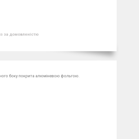
ів
за домовленістю
дного боку покрита алюміневою фольгою.