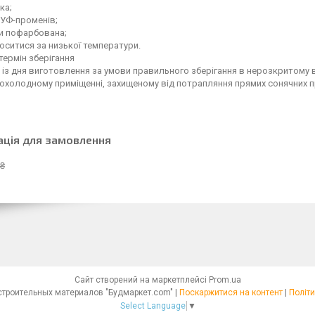
ка;
 УФ-променів;
и пофарбована;
ситися за низької температури.
термін зберігання
в із дня виготовлення за умови правильного зберігання в нерозкритому
охолодному приміщенні, захищеному від потрапляння прямих сонячних про
ація для замовлення
 ₴
Сайт створений на маркетплейсі
Prom.ua
Интернет - магазин строительных материалов "Будмаркет.com" |
Поскаржитися на контент
|
Політи
Select Language
▼