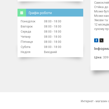
Самоклей
Стійка до
Може бут
Графік роботи
Може нано
Умови та 
Понеділок
08:00
18:00
12 місяці
Вівторок
08:00
18:00
сухому пр
Середа
08:00
18:00
Четвер
08:00
18:00
Пʼятниця
08:00
18:00
Субота
08:00
18:00
Інформ
Неділя
Вихідний
Ціна:
339