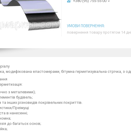
+380 (95) 755-55-00
повернення товару протягом 14 дн
ріалу
а, модифікована еластомерами, бітумна герметизувальна стрічка, з о
ання
герметизація:
чно з металевими);
елементів будівель;
в та інших різновидів покрівельних покриттів.
истики/Преімущі
та в нанесенні;
номна;
езія до багатьох основ;
йка;