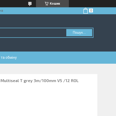
Кошик
на
Пошук...
та обміну
 Multiseal T grey 3m/100mm V5 /12 ROL