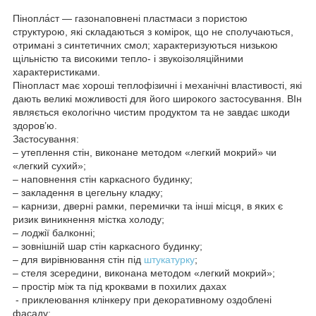
Пінопла́ст — газонаповнені пластмаси з пористою
структурою, які складаються з комірок, що не сполучаються,
отримані з синтетичних смол; характеризуються низькою
щільністю та високими тепло- і звукоізоляційними
характеристиками.
Пінопласт має хороші теплофізичні і механічні властивості, які
дають великі можливості для його широкого застосування. ВІн
являється екологічно чистим продуктом та не завдає шкоди
здоров’ю.
Застосування:
– утеплення стін, виконане методом «легкий мокрий» чи
«легкий сухий»;
– наповнення стін каркасного будинку;
– закладення в цегельну кладку;
– карнизи, дверні рамки, перемички та інші місця, в яких є
ризик виникнення містка холоду;
– лоджії балконні;
– зовнішній шар стін каркасного будинку;
– для вирівнювання стін під
штукатурку
;
– стеля зсередини, виконана методом «легкий мокрий»;
– простір між та під кроквами в похилих дахах
- приклеювання клінкеру при декоративному оздоблені
фасаду;