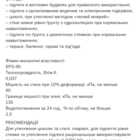
– підлоги в житлових будівлях для приватного використання;
– підлоги з організованим водяним та електричним підігрівом;
– цоколі, при утепленні методом «легкий мокрий»;
– стіни нижче рівня ґрунту з гідроізоляцією при нормальних
навантаженнях;
– підлоги по ґрунту з цементною стяжкою при нормальних
навантаженнях;
– тераси, балкони, гаражі та під’їзди.
Фізико-механічні властивості
EPS-90:
Теплопровідність, Вт/м.К.
0,037
Міцність на стиск при 10% деформації, кПа, не менше
90
Границя міцності при згині, кПа, не менше
135
Водопоглинання за 24 год., % по об’єму, не більше
2,0
РЕКОМЕНДАЦІЇ:
Для утеплення цоколю та стелі, покрівлі, для підняття рівня
стяжки та утеплення підлоги раціональніше використовувати