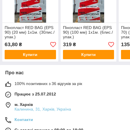
Пінопласт RED BAG (EPS
Пінопласт RED BAG (EPS
Піно
90) (20 мм) 1х1м. (30лис./
90) (100 мм) 1х1м. (6лис./
70) 
упак.)
упак.)
упак
63,80
319
135
₴
₴
Купити
Купити
Про нас
100% позитивних з 36 відгуків за рік
Працює з 25.07.2012
м. Харків
Калинина, 31, Харків, Україна
Контакти