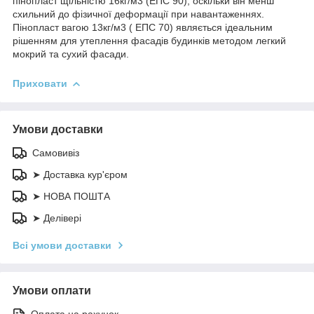
пінопласт щільністю 16кг/м3 (ЕПС 90), оскільки він менш
схильний до фізичної деформації при навантаженнях.
Пінопласт вагою 13кг/м3 ( ЕПС 70) являється ідеальним
рішенням для утеплення фасадів будинків методом легкий
мокрий та сухий фасади.
Приховати
Умови доставки
Самовивіз
➤ Доставка кур'єром
➤ НОВА ПОШТА
➤ Делівері
Всі умови доставки
Умови оплати
Оплата на рахунок