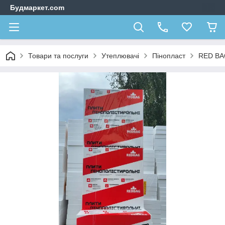
Будмаркет.com
Товари та послуги
Утеплювачі
Пінопласт
RED B