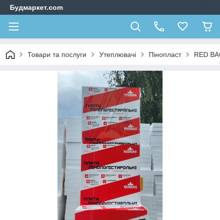
Будмаркет.com
Товари та послуги
Утеплювачі
Пінопласт
RED B