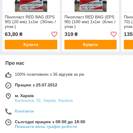
Пінопласт RED BAG (EPS
Пінопласт RED BAG (EPS
Піно
90) (20 мм) 1х1м. (30лис./
90) (100 мм) 1х1м. (6лис./
70) 
упак.)
упак.)
упак
63,80
319
135
₴
₴
Купити
Купити
Про нас
100% позитивних з 36 відгуків за рік
Працює з 25.07.2012
м. Харків
Калинина, 31, Харків, Україна
Контакти
Сьогодні працює з 08:00 до 18:00
Показати весь графік роботи