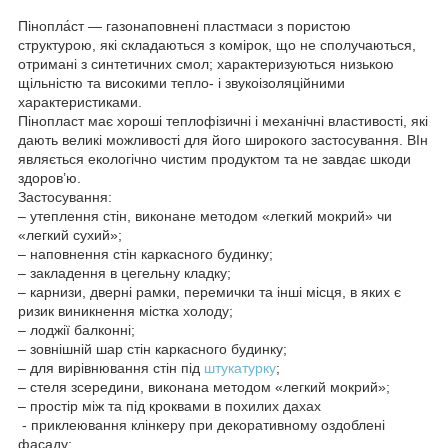
Пінопла́ст — газонаповнені пластмаси з пористою
структурою, які складаються з комірок, що не сполучаються,
отримані з синтетичних смол; характеризуються низькою
щільністю та високими тепло- і звукоізоляційними
характеристиками.
Пінопласт має хороші теплофізичні і механічні властивості, які
дають великі можливості для його широкого застосування. ВІн
являється екологічно чистим продуктом та не завдає шкоди
здоров’ю.
Застосування:
– утеплення стін, виконане методом «легкий мокрий» чи
«легкий сухий»;
– наповнення стін каркасного будинку;
– закладення в цегельну кладку;
– карнизи, дверні рамки, перемички та інші місця, в яких є
ризик виникнення містка холоду;
– лоджії балконні;
– зовнішній шар стін каркасного будинку;
– для вирівнювання стін під
штукатурку
;
– стеля зсередини, виконана методом «легкий мокрий»;
– простір між та під кроквами в похилих дахах
- приклеювання клінкеру при декоративному оздоблені
фасаду;