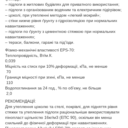
– підлоги в житлових будівлях для приватного використання;
– підлоги з організованим водяним та електричним підігрівом;
– цоколі, при утепленні методом «легкий мокрий»;
– стіни нижче рівня ґрунту з гідроізоляцією при нормальних
навантаженнях;
– підлоги по ґрунту з цементною стяжкою при нормальних
навантаженнях;
– тераси, балкони, гаражі та під’їзди.
Фізико-механічні властивості EPS-70:
Теплопровідність, Вт/м.К.
0,039
Міцність на стиск при 10% деформації, кПа, не менше
70
Границя міцності при згині, кПа, не менше
110
Водопоглинання за 24 год., % по об’єму, не більше
2,0
РЕКОМЕНДАЦІЇ:
Для утеплення цоколю та стелі, покрівлі, для підняття рівня
стяжки та утеплення підлоги раціональніше використовувати
пінопласт щільністю 16кг/м3 (ЕПС 90), оскільки він менш
схильний до фізичної деформації при навантаженнях.