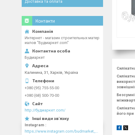
Доставка та оплата
Контакти
Интернет - магазин строительных матер
иалов "Будмаркет.com"
Будмаркет
Силікатн
Калинина, 31, Харків, Україна
Силікатн
використ
зовнішній
+380 (95) 755-55-00
Безсумні
+380 (68) 500-70-00
міжкварт
Силікатн
http://будмаркет.com/
його при 
Instagram
https://www.instagram.com/budmarket_com/