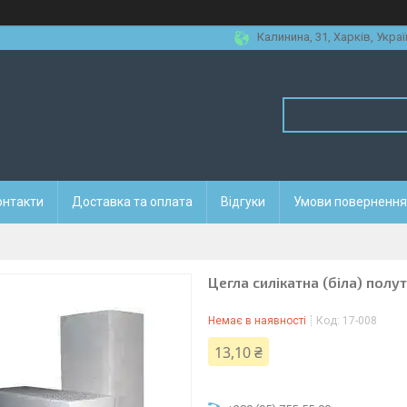
Калинина, 31, Харків, Украї
онтакти
Доставка та оплата
Відгуки
Умови повернення 
Цегла силікатна (біла) полу
Немає в наявності
Код:
17-008
13,10 ₴