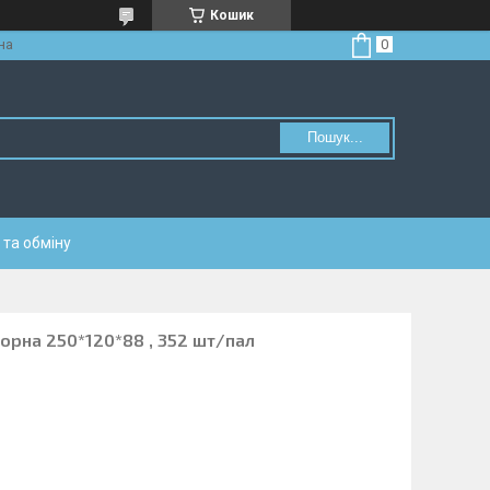
Кошик
на
Пошук...
та обміну
торна 250*120*88 , 352 шт/пал