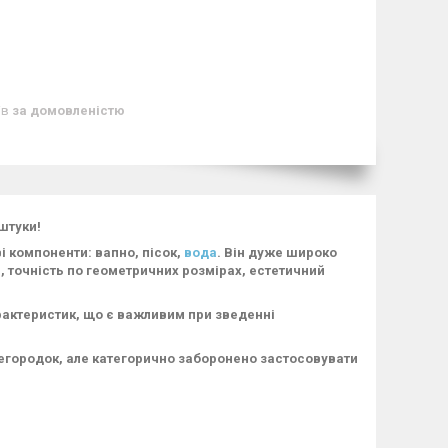
ів
за домовленістю
штуки!
і компоненти: вапно, пісок,
вода
. Він дуже широко
, точність по геометричних розмірах, естетичний
рактеристик, що є важливим при зведенні
ерегородок, але категорично заборонено застосовувати