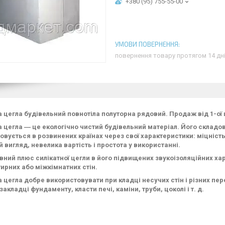
+380 (95) 755-55-00
повернення товару протягом 14 дн
а цегла будівельний повнотіла полуторна рядовий. Продаж від 1-ої 
а цегла ― це екологічно чистий будівельний матеріал. Його складов
овується в розвинених країнах через свої характеристики: міцність
 вигляд, невелика вартість і простота у використанні.
вний плюс силікатної цегли в його підвищених звукоізоляційних ха
ирних або міжкімнатних стін.
а цегла добре використовувати при кладці несучих стін і різних п
закладці фундаменту, класти печі, каміни, труби, цоколі і т. д.