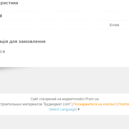
еристики
І
Білий
ація для замовлення
0 ₴
Сайт створений на маркетплейсі
Prom.ua
Интернет - магазин строительных материалов "Будмаркет.com" |
Поскаржитися на контент
|
Політи
Select Language
▼