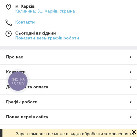
м. Харків
Калинина, 31, Харків, Україна
Контакти
Сьогодні вихідний
Показати весь графік роботи
Про нас
Контакти
КНОПКА
ЗВ'ЯЗКУ
Доставка та оплата
Графік роботи
Повна версія сайту
Сайт створено на маркетплейсі
Prom.ua
Зараз компанія не може швидко обробляти замовлення та