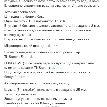
керування наочно показує поточну температуру води в баку.
Електронне управління водонагрівачем інтуїтивно зрозуміле.
Технічні особливості
Циліндрична форма бака.
Один закритий ТЕН потужністю 1,5 кВт.
Внутрішній бак виготовлено з листової сталі товщиною 2 мм,
із застосуванням вдосконаленої технології трирівневого
захисту від корозії:
Шар сталевої пластини високого рівня зневуглювання,
Мікропорошковий шар адгезійний,
Високотемпературно спечений сапфіровий шар
Ti+SapphirEnamel.
LONG LIVE (збільшений термін служби) для нагрівальних
елементів завдяки Ti+Sapphir
емалі
:
Поділ води та електрики, це безпечне використання та
безтурботність;
Антикорозійний захист і захист від накипу;
Щільна (34 кг/куб.м) теплоізоляція товщиною 25 мм.
Захист від перегріву.
Захист від ураження електричним струмом.
Запобіжний клапан на 8 бар у комплекті.