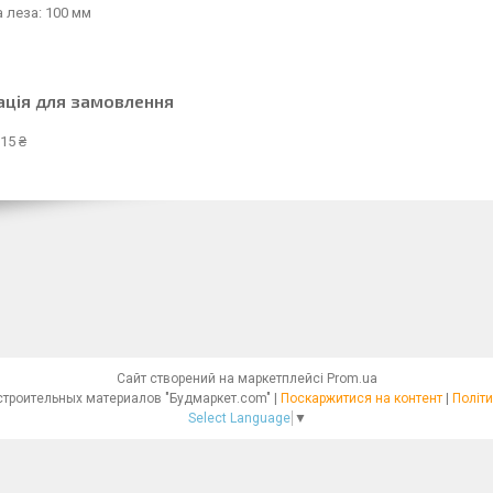
 леза: 100 мм
ація для замовлення
15 ₴
Сайт створений на маркетплейсі
Prom.ua
Интернет - магазин строительных материалов "Будмаркет.com" |
Поскаржитися на контент
|
Політи
Select Language
▼