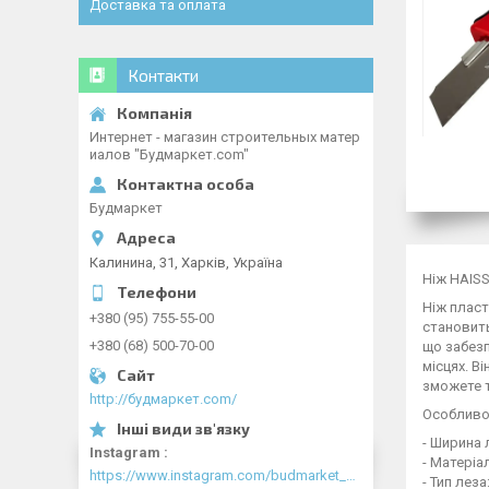
Доставка та оплата
Контакти
Интернет - магазин строительных матер
иалов "Будмаркет.com"
Будмаркет
Калинина, 31, Харків, Україна
Ніж HAISS
Ніж пласт
+380 (95) 755-55-00
становить
+380 (68) 500-70-00
що забезп
місцях. В
зможете т
http://будмаркет.com/
Особливо
- Ширина 
Instagram
- Матеріа
https://www.instagram.com/budmarket_com/
- Тип лез