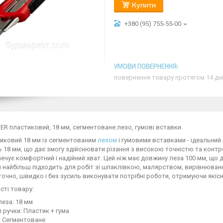
Купити
+380 (95) 755-55-00
повернення товару протягом 14 дн
ER пластиковий, 18 мм, сегментоване.лезо, гумові вставки.
иковий 18 мм із сегментованим
лезом
і гумовими вставками - ідеальний
 18 мм, що дає змогу здійснювати різання з високою точністю та контр
ечує комфортний і надійний хват. Цей ніж має довжину леза 100 мм, що 
ін найбільш підходить для робіт зі шпаклівкою, малярством, вирівнюва
очно, швидко і без зусиль виконувати потрібні роботи, отримуючи якіс
сті товару:
леза: 18 мм
л ручки: Пластик + гума
а: Сегментоване