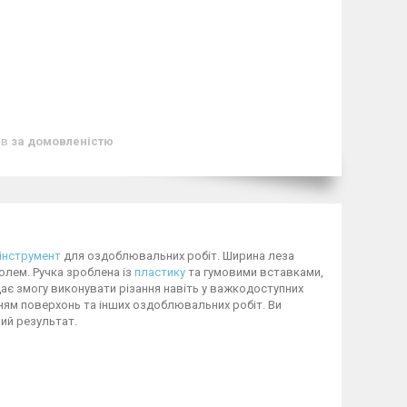
ів
за домовленістю
інструмент
для оздоблювальних робіт. Ширина леза
олем. Ручка зроблена із
пластику
та гумовими вставками,
дає змогу виконувати різання навіть у важкодоступних
нням поверхонь та інших оздоблювальних робіт. Ви
ний результат.