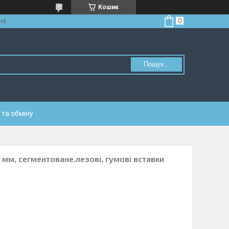
Кошик
на
Пошук...
та обміну
 мм, сегментоване.лезові, гумові вставки