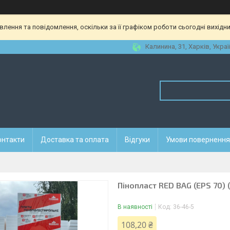
ення та повідомлення, оскільки за її графіком роботи сьогодні вихідн
Калинина, 31, Харків, Украї
онтакти
Доставка та оплата
Відгуки
Умови повернення 
Пінопласт RED BAG (EPS 70) (
В наявності
Код:
36-46-5
108,20 ₴