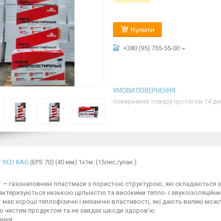
Купити
+380 (95) 755-55-00
повернення товару протягом 14 дн
т
RED BAG
(EPS 70) (40 мм) 1х1м. (15лис./упак.)
т — газонаповнені пластмаси з пористою структурою, які складаються з
актеризуються низькою щільністю та високими тепло- і звукоізоляційн
 має хороші теплофізичні і механічні властивості, які дають великі мо
о чистим продуктом та не завдає шкоди здоров’ю.
ання: