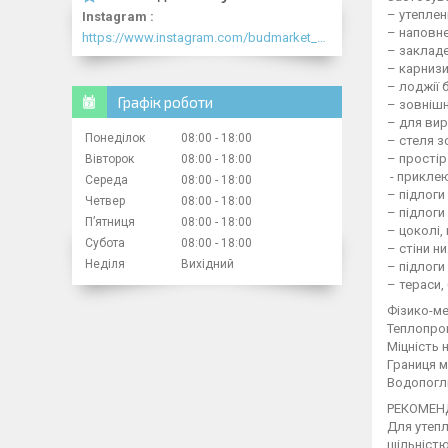
– утеплен
Instagram
– наповне
https://www.instagram.com/budmarket_com/
– закладе
– карнизи
– лоджії 
Графік роботи
– зовнішн
– для вир
Понеділок
08:00
18:00
– стеля з
– простір
Вівторок
08:00
18:00
- прикле
Середа
08:00
18:00
– підлоги
Четвер
08:00
18:00
– підлоги
Пʼятниця
08:00
18:00
– цоколі,
Субота
08:00
18:00
– стіни н
Неділя
Вихідний
– підлоги
– тераси, 
Фізико-ме
Тепло
Міцність
Границя
Водопогл
РЕКОМЕНД
Для утепл
щільністю