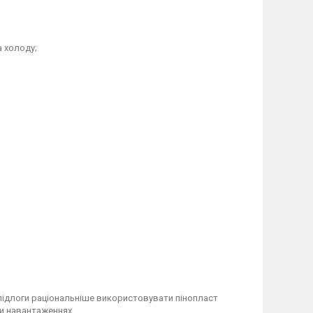
а холоду;
я підлоги раціональніше використовувати пінопласт
ри навантаженнях.