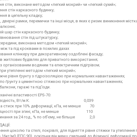
ня стін, виконане методом «легкий мокрий» чи «легкий сухий»;
ння стін каркасного будинку;
ння в цегельну кладку;
, дверні рамки, перемички та інші місця, в яких є ризик виникнення містк
балконні;
ій шар стін каркасного будинку;
івнювання стін під штукатурку;
середини, виконана методом «легкий мокрий»;
 між та під кроквами в похилих дахах
ювання клінкеру при декоративному оздоблені фасаду;
 в житлових будівлях для приватного використання;
 з організованим водяним та електричним підігрівом;
 при утепленні методом «легкий мокрий»;
ижче рівня ґрунту з гідроізоляцією при нормальних навантаженнях;
 по ґрунту з цементною стяжкою при нормальних навантаженнях;
балкони, гаражі та під’їзди.
ханічні властивості EPS-70:
провідність, Вт/м.К. 0,039
 на стиск при 10% деформації, кПа, не менше 70
 міцності при згині, кПа, не менше 110
инання за 24 год., % по об’єму, не більше 2,0
АЦІЇ:
ення цоколю та стелі, покрівлі, для підняття рівня стяжки та утепленн
 16кг/м3 (ЕПС 90), оскільки він менш схильний до фізичної деформації п