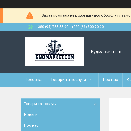
Зараз компанія не може швидко обробляти замовл
+380 (95) 755-55-00
+380 (68) 500-70-00
Будмаркет.com
Головна
Товари та послуги
Про нас
К
Товари та послуги
Новини
Про нас