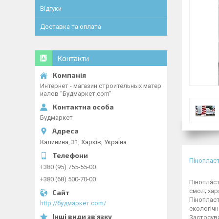
Відгуки
Доставка та оплата
Контакти
Интернет - магазин строительных матер
иалов "Будмаркет.com"
Будмаркет
Калинина, 31, Харків, Україна
Піноплас
+380 (95) 755-55-00
+380 (68) 500-70-00
Пінопла́с
смол; хар
Пінопласт
http://будмаркет.com/
екологічн
Застосув