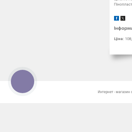
Піноплас
Інформ
Ціна:
108,
КНОПКА
ЗВ'ЯЗКУ