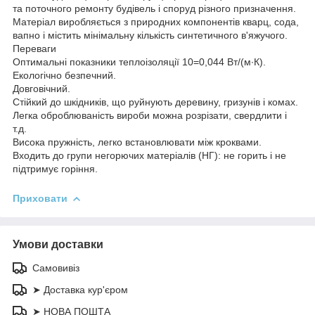
та поточного ремонту будівель і споруд різного призначення.
Матеріал виробляється з природних компонентів кварц, сода,
вапно і містить мінімальну кількість синтетичного в'яжучого.
Переваги
Оптимальні показники теплоізоляції 10=0,044 Вт/(м∙К).
Екологічно безпечний.
Довговічний.
Стійкий до шкідників, що руйнують деревину, гризунів і комах.
Легка оброблюваність вироби можна розрізати, свердлити і
т.д.
Висока пружність, легко встановлювати між кроквами.
Входить до групи негорючих матеріалів (НГ): не горить і не
підтримує горіння.
Приховати
Умови доставки
Самовивіз
➤ Доставка кур'єром
➤ НОВА ПОШТА