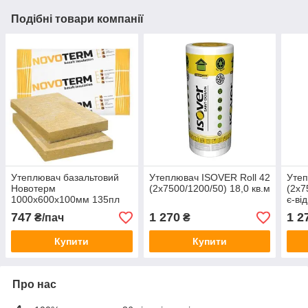
Подібні товари компанії
Утеплювач базальтовий
Утеплювач ISOVER Roll 42
Утеп
Новотерм
(2х7500/1200/50) 18,0 кв.м
(2х7
1000х600х100мм 135пл
є-ві
(1,2 м кв)
747
1 270
1 2
₴/пач
₴
Купити
Купити
Про нас