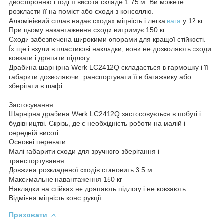
двосторонню і тоді її висота складе 1.75 м. Ви можете
розкласти її на поміст або сходи з консоллю.
Алюмінієвий сплав надає сходах міцність і легка
вага
у 12 кг.
При цьому навантаження сходи витримує 150 кг
Сходи забезпечена широкими опорами для кращої стійкості.
Їх ще і взули в пластикові накладки, вони не дозволяють сходи
ковзати і дряпати підлогу.
Драбина шарнірна Werk LC2412Q складається в гармошку і її
габарити дозволяючи транспортувати її в багажнику або
зберігати в шафі.
Застосування:
Шарнірна драбина Werk LC2412Q застосовується в побуті і
будівництві. Скрізь, де є необхідність роботи на малій і
середній висоті.
Основні переваги:
Малі габарити сходи для зручного зберігання і
транспортування
Довжина розкладеної сходів становить 3.5 м
Максимальне навантаження 150 кг
Накладки на стійках не дряпають підлогу і не ковзають
Відмінна міцність конструкції
Приховати