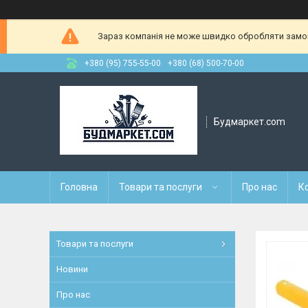
Зараз компанія не може швидко обробляти замовл
+380 (95) 755-55-00
+380 (68) 500-70-00
Будмаркет.com
Головна
Товари та послуги
Про нас
К
Товари та послуги
Новини
Про нас