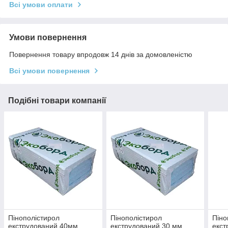
Всі умови оплати
Умови повернення
Повернення товару впродовж 14 днів за домовленістю
Всі умови повернення
Подібні товари компанії
Пінополістирол
Пінополістирол
Піно
екструдований 40мм,
екструдований 30 мм,
екст