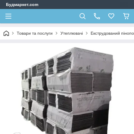
Будмаркет.com
Товари та послуги
Утеплювачі
Екструдований пінопо