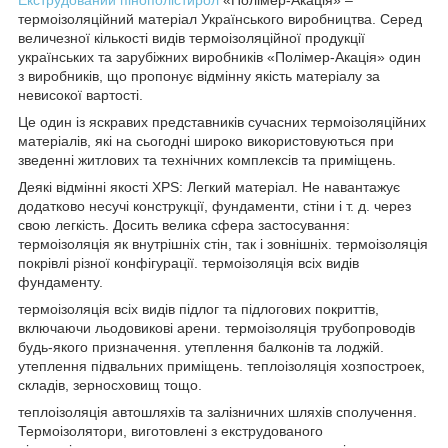
термоізоляційний матеріал Українського виробництва. Серед
величезної кількості видів термоізоляційної продукції
українських та зарубіжних виробників «Полімер-Акація» один
з виробників, що пропонує відмінну якість матеріалу за
невисокої вартості.
Це один із яскравих представників сучасних термоізоляційних
матеріалів, які на сьогодні широко використовуються при
зведенні житлових та технічних комплексів та приміщень.
Деякі відмінні якості XPS: Легкий матеріал. Не навантажує
додатково несучі конструкції, фундаменти, стіни і т. д. через
свою легкість. Досить велика сфера застосування:
термоізоляція як внутрішніх стін, так і зовнішніх. термоізоляція
покрівлі різної конфігурації. термоізоляція всіх видів
фундаменту.
термоізоляція всіх видів підлог та підлогових покриттів,
включаючи льодовикові арени. термоізоляція трубопроводів
будь-якого призначення. утеплення балконів та лоджій.
утеплення підвальних приміщень. теплоізоляція хозпостроек,
складів, зерносховищ тощо.
теплоізоляція автошляхів та залізничних шляхів сполучення.
Термоізолятори, виготовлені з екструдованого