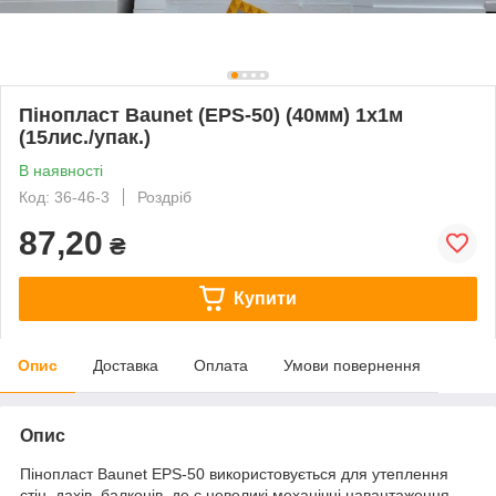
Пінопласт Baunet (EPS-50) (40мм) 1х1м
(15лис./упак.)
В наявності
Код: 36-46-3
Роздріб
87,20
₴
Купити
Опис
Доставка
Оплата
Умови повернення
Опис
Пінопласт Baunet EPS-50 використовується для утеплення
стін, дахів, балконів, де є невеликі механічні навантаження.