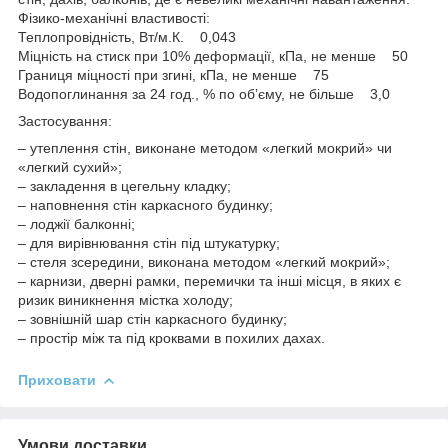
Фізико-механічні властивості:
Теплопровідність, Вт/м.К. 0,043
Міцність на стиск при 10% деформації, кПа, не менше 50
Границя міцності при згині, кПа, не менше 75
Водопоглинання за 24 год., % по об’єму, не більше 3,0
Застосування:
– утеплення стін, виконане методом «легкий мокрий» чи
«легкий сухий»;
– закладення в цегельну кладку;
– наповнення стін каркасного будинку;
– лоджії балконні;
– для вирівнювання стін під штукатурку;
– стеля зсередини, виконана методом «легкий мокрий»;
– карнизи, дверні рамки, перемички та інші місця, в яких є
ризик виникнення містка холоду;
– зовнішній шар стін каркасного будинку;
– простір між та під кроквами в похилих дахах.
Приховати
Умови доставки