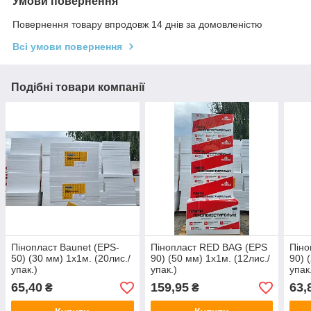
Умови повернення
Повернення товару впродовж 14 днів за домовленістю
Всі умови повернення
Подібні товари компанії
Пінопласт Baunet (EPS-
Пінопласт RED BAG (EPS
Піно
50) (30 мм) 1х1м. (20лис./
90) (50 мм) 1х1м. (12лис./
90) 
упак.)
упак.)
упак
65,40
159,95
63,
₴
₴