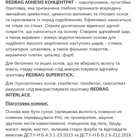
REDBAG
ADHESIS
КОНЦЕНТРАТ
– паропроникна, лугостійка
ґрунтовка, яка призначена глибоко проникати всередину
звичайних цементних, цементно-вапняних та гіпсових основ
та скріплювати їх перед оздобленням. Ефективно наноситься,
не стікає по стінах. Сприяє досягненню відмінної адгезії
покриття, що наноситься на основу. Створює адгезійний шар,
а також вирівнює і знижує водопоглинання основи для
надійного якісного закріплення наступних шарів, - стяжок,
штукатурок, шпаклівок, а також фінішних покриттів, -
керамічної плитки, шпалер, фарб.
Для бетонних та інших основ, що не вбирають вологу та
мають гладку поверхню слід використовувати адгезійну
грунтовку
REDBAG SUPERSTICK.
Для гігроскопічних основ: газобетон, пінобетон, газосилікат,
ракушняк слід використовувати грунтовку
REDBAG
INTERLACE
.
Підготовка основи:
Основа має бути сухою (залишкова вологість поверхні не
повинна перевищувати 4%), не промерзлою, міцною,
здатною нести навантаження, очищеною від пилу, бруду,
масел, жирів, мастил, залишків старої фарби та відповідати
вимогам ДСТУ-Н Б А.3.1-23:2013 та ДСТУ-Н Б В.2.6-212:2016.