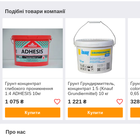
Подібні товари компанії
Грунт-концентрат
Грунт Грундирмиттель,
Ґрун
глибокого проникнення
концентрат 1:5 (Knauf
colo
1:4 ADHESIS 10кг
Grundiermittel) 10 кг
0,65 
1 075
1 221
328
₴
₴
Купити
Купити
Про нас