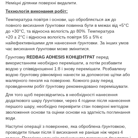
Неміцні ділянки поверхні видалити.
Технологія виконання робіт:
Температура повітря і основи, що обробляється аж до
повного висихання ґрунтовки повинна бути в межах від +5°C
до +30°С, та відносна вологість до 80%. Температура
+20 ± 2°С і відносна вологість повітря 55 ± 5% є
найефективнішими для нанесення ґрунтовки. За інших умов
час висихання ґрунтовки може змінитися.
Ґрунтовку
REDBAG ADHESIS КОНЦЕНТРАТ
перед
використанням необхідно перемішати, а потім розбавити
водою у співвідношенні 1:8 і знову перемішати. Розбавлену
водою ґрунтовку рівномірно нанести за допомогою щітки або
малярного пензля на поверхню. Кожного разу перед
проведенням робіт ґрунтовку рекомендовано перемішувати.
Для того щоб пересвідчитись в необхідності нанесення
додаткового шару ґрунтовки, через 4 години після нанесення
першого шару, необхідно перевірити стан поверхні методом
зволоження основи та оцінки основи на здатність поглинання
води.
Наступні операції з поверхнею, яка оброблена ґрунтовкою,
проводити тільки після її висихання не раніше ніж через 4
години. Проміжок часу між закінченням висихання ґрунтовки і