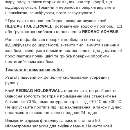
жиру, пилу, а також старих неміцних шпалер і фарб, що
відшаровуються. Тріщини й нерівності поверхні вирівняти
шпаклівкою, зашліфувати, потім заґрунтувати *.
* Ґрунтувати основи необхідно, використовуючи клей
REDBAG
HOLDERWALL
, розбавлений водою у пропорції 1:1,
або ґрунтовкою глибокого проникнення
REDBAG ADHESIS
.
Раніше пофарбовані поверхні необхідно спочатку
відшліфувати до шорсткості, витерти пил і вимити з мийним
засобом, після цього промити чистою водою. Для додаткової
профілактики появи цвілі та грибка поверхні обробити
протигрибковим засобом.
Технологія виконання робіт:
Увага! Лицьовий бік флізеліну спрямований усередину
рулону.
Клей
REDBAG
HOLDERWALL
перемішати, не розбавляти.
Відносна вологість повітря у приміщенні має становити не
більше ніж 70 %, температура повітря – від +10 °C до +30 °C.
Не допускайте протягів під час наклеювання, а також під час
подальшого висихання клею впродовж 24 годин.
Відміряти відрізок флізеліну за висотою стіни з 50-
міліметровим запасом для вирівнювання. Нанести клей