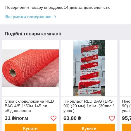
Повернення товару впродовж 14 днів за домовленістю
Всі умови повернення
Подібні товари компанії
Сітка скловолоконна RED
Пінопласт RED BAG (EPS
Піно
BAG 4*5 1*50м 145 пл. ,
90) (20 мм) 1х1м. (30лис./
90) 
єВідновлення
упак.)
упак
31
63,80
95,
₴/пог.м
₴
Купити
Купити