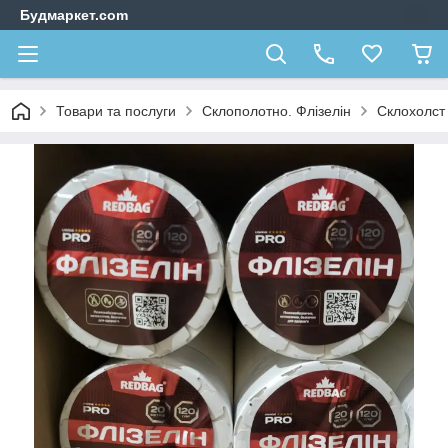
Будмаркет.com
Товари та послуги
Склополотно. Флізелін
Склохолс