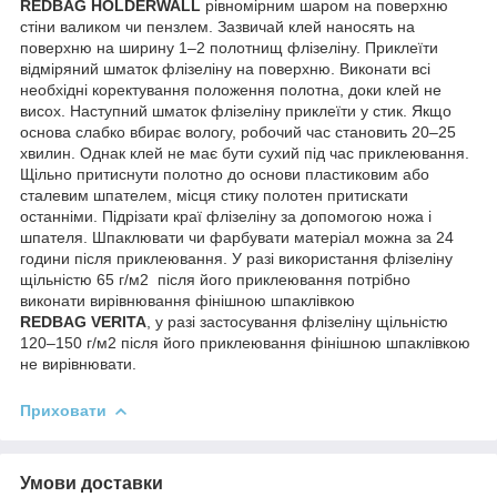
REDBAG
HOLDERWALL
рівномірним шаром на поверхню
стіни валиком чи пензлем. Зазвичай клей наносять на
поверхню на ширину 1–2 полотнищ флізеліну. Приклеїти
відміряний шматок флізеліну на поверхню. Виконати всі
необхідні коректування положення полотна, доки клей не
висох. Наступний шматок флізеліну приклеїти у стик. Якщо
основа слабко вбирає вологу, робочий час становить 20–25
хвилин. Однак клей не має бути сухий під час приклеювання.
Щільно притиснути полотно до основи пластиковим або
сталевим шпателем, місця стику полотен притискати
останніми. Підрізати краї флізеліну за допомогою ножа і
шпателя. Шпаклювати чи фарбувати матеріал можна за 24
години після приклеювання. У разі використання флізеліну
щільністю 65 г/м
2
після його приклеювання потрібно
виконати вирівнювання фінішною шпаклівкою
REDBAG
VERITA
, у разі застосування флізеліну щільністю
120–150 г/м
2
після його приклеювання фінішною шпаклівкою
не вирівнювати.
Приховати
Умови доставки