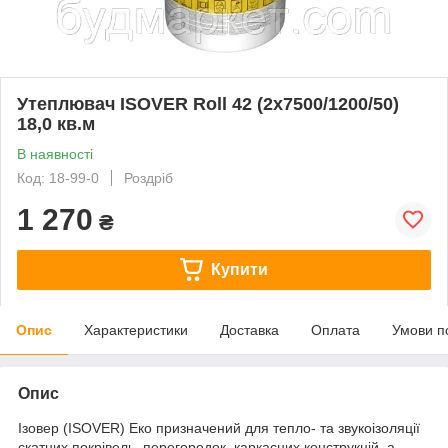
Утеплювач ISOVER Roll 42 (2х7500/1200/50)
18,0 кв.м
В наявності
Код: 18-99-0
Роздріб
1 270
₴
Купити
Опис
Характеристики
Доставка
Оплата
Умови п
Опис
Ізовер (ISOVER) Еко призначений для тепло- та звукоізоляції
скатних покрівель, перегородок, каркасних конструкцій, а