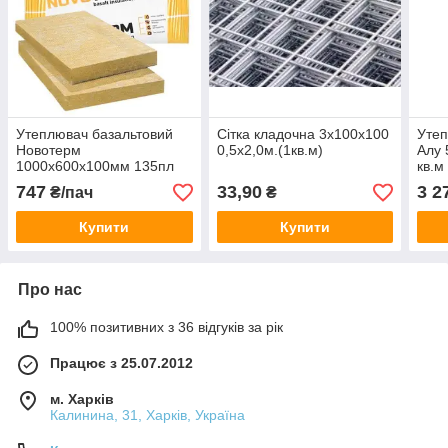
Утеплювач базальтовий
Сітка кладочна 3х100х100
Утеп
Новотерм
0,5х2,0м.(1кв.м)
Алу 
1000х600х100мм 135пл
кв.м
(1,2 м кв)
747
33,90
3 2
₴/пач
₴
Купити
Купити
Про нас
100% позитивних з 36 відгуків за рік
Працює з 25.07.2012
м. Харків
Калинина, 31, Харків, Україна