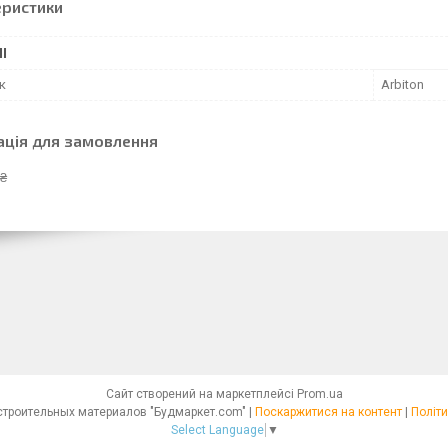
еристики
І
к
Arbiton
ація для замовлення
 ₴
Сайт створений на маркетплейсі
Prom.ua
Интернет - магазин строительных материалов "Будмаркет.com" |
Поскаржитися на контент
|
Політи
Select Language
▼