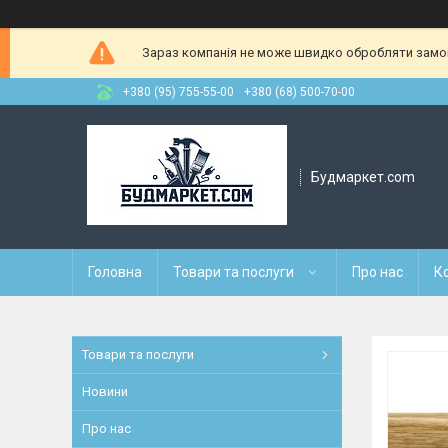
Зараз компанія не може швидко обробляти замовл
+380 (95) 755-55-00
+380 (68) 500-70-00
Будмаркет.com
Головна
Товари та послуги
Про нас
К
Товари та послуги
Новини
Про нас