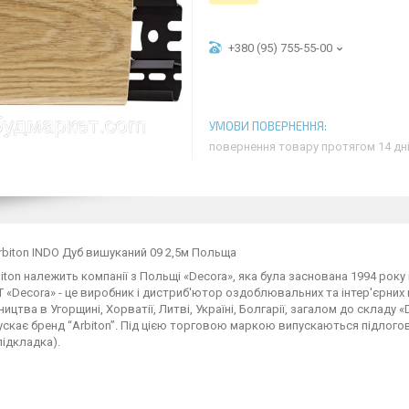
+380 (95) 755-55-00
повернення товару протягом 14 дн
rbiton INDO Дуб вишуканий 09 2,5м Польща
iton належить компанії з Польщі «Decora», яка була заснована 1994 року
Т «Decora» - це виробник і дистриб'ютор оздоблювальних та інтер'єрних 
ицтва в Угорщині, Хорватії, Литві, Україні, Болгарії, загалом до складу «
ускає бренд “Arbiton”. Під цією торговою маркою випускаються підлогові
підкладка).