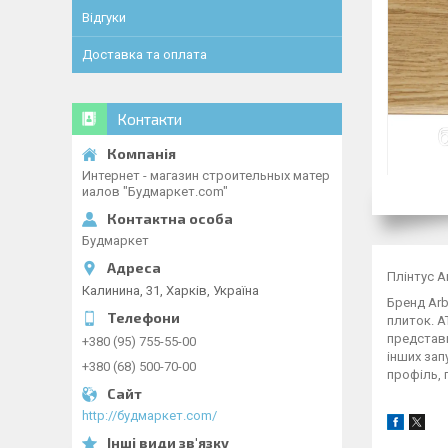
Відгуки
Доставка та оплата
Контакти
Интернет - магазин строительных матер
иалов "Будмаркет.com"
Будмаркет
Плінтус A
Калинина, 31, Харків, Україна
Бренд Arb
плиток. А
представн
+380 (95) 755-55-00
інших зап
+380 (68) 500-70-00
профіль, 
http://будмаркет.com/