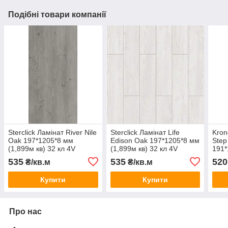
Подібні товари компанії
Sterclick Ламінат River Nile
Sterclick Ламінат Life
Kron
Oak 197*1205*8 мм
Edison Oak 197*1205*8 мм
Step
(1,899м кв) 32 кл 4V
(1,899м кв) 32 кл 4V
191*
SRV006
КТ400
32кл
535
535
520
₴/кв.м
₴/кв.м
Купити
Купити
Про нас