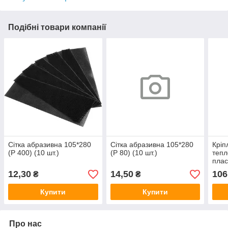
Подібні товари компанії
Сітка абразивна 105*280
Сітка абразивна 105*280
Кріп
(Р 400) (10 шт.)
(Р 80) (10 шт.)
тепл
плас
10*1
12,30
14,50
106
₴
₴
Купити
Купити
Про нас