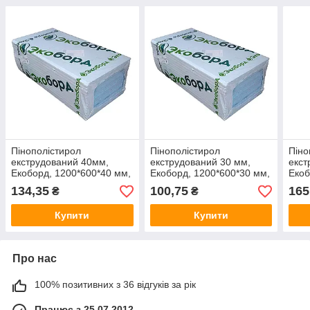
Пінополістирол
Пінополістирол
Піно
екструдований 40мм,
екструдований 30 мм,
екст
Екоборд, 1200*600*40 мм,
Екоборд, 1200*600*30 мм,
Екоб
10 лист/уп, 0,2880 м.куб
14 лист/уп, 0,3024 м.куб
8 ар
134,35
100,75
165
₴
₴
м.ку
Купити
Купити
Про нас
100% позитивних з 36 відгуків за рік
Працює з 25.07.2012