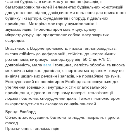
частині будівель, в системах утеплення фасадів, в
багатошарових панелей і елементах будівельних конструкцій,
для утеплення підлог, дахів,системи опалення для приватного
будинку і квартири, фундаментів і споруд, підвальних
приміщень. Матеріал має гарну шумоізоляцію і
звукоізоляцію.Пінополістирол має міцну, цільну
мікроструктуру, що представляє собою масу закритих
осередків.
Властивості: Водонепроникність, низька теплопровідність,
висока стійкість до деформацій, стійкість до неорганічних
розчинників, витримує температуру від -50 С до +75 С,
довговічність, мала
вага
і толщина, легкість обробки та висока
механічна міцність. довкілля, є інертним матеріалом, тому не
виділяє шкідливих речовин і запахів, не приваблює гризунів.
Екструдований пінополістирол Екоборд застосовується для
утеплення зовнішніх і внутрішніх стін опалювального
приміщення, підлоги на першому поверсі, теплоізоляції
лоджій і балконів, спорудження дахів. Також пінополістирол
використовується як складова сендвіч-панелей.
Бренд: Екоборд
Область застосування: балкони та лоджії, покрівля, підлога,
фасад
Призначення: теплоізоляція