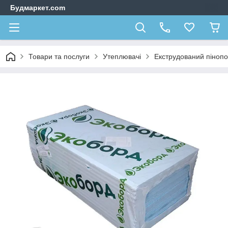
Будмаркет.com
Товари та послуги
Утеплювачі
Екструдований пінопо