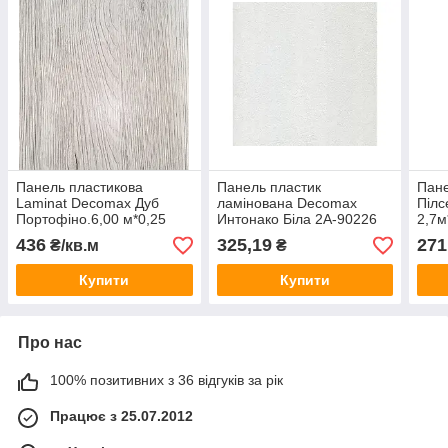
Панель пластикова
Панель пластик
Пане
Laminat Decomax Дуб
ламінована Decomax
Піл
Портофіно.6,00 м*0,25
Интонако Біла 2А-90226
2,7м
м*8мм
0,25 м*2,7 м*8мм
436
325,19
271
₴/кв.м
₴
(упак.10шт=6,75 кв. м)
Купити
Купити
Про нас
100% позитивних з 36 відгуків за рік
Працює з 25.07.2012