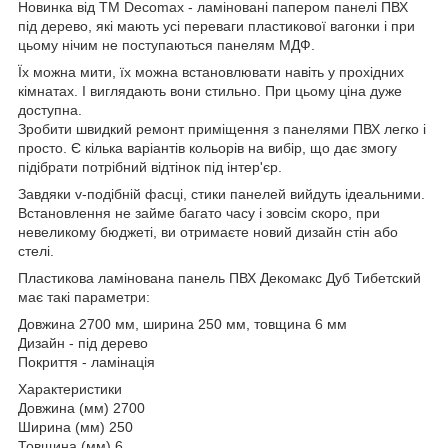
Новинка від ТМ Decomax - ламіновані папером панелі ПВХ
під дерево, які мають усі переваги пластикової вагонки і при
цьому нічим не поступаються панелям МДФ.
Їх можна мити, їх можна встановлювати навіть у прохідних
кімнатах. І виглядають вони стильно. При цьому ціна дуже
доступна.
Зробити швидкий ремонт приміщення з панелями ПВХ легко і
просто. Є кілька варіантів кольорів на вибір, що дає змогу
підібрати потрібний відтінок під інтер'єр.
Завдяки v-подібній фасці, стики панелей вийдуть ідеальними.
Встановлення не займе багато часу і зовсім скоро, при
невеликому бюджеті, ви отримаєте новий дизайн стін або
стелі.
Пластикова ламінована панель ПВХ Декомакс Дуб Тибетский
має такі параметри:
Довжина 2700 мм, ширина 250 мм, товщина 6 мм
Дизайн - під дерево
Покриття - ламінація
Характеристики
Довжина (мм) 2700
Ширина (мм) 250
Товщина (мм) 6