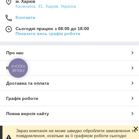
м. Харків
Калинина, 31, Харків, Україна
Контакти
Сьогодні працює з 08:00 до 18:00
Показати весь графік роботи
Про нас
КНОПКА
Контакти
ЗВ'ЯЗКУ
Доставка та оплата
Графік роботи
Повна версія сайту
Сайт створено на маркетплейсі
Prom.ua
Зараз компанія не може швидко обробляти замовлення та
повідомлення, оскільки за її графіком роботи сьогодні