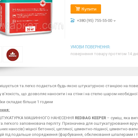
Купити
+380 (95) 755-55-00
повернення товару протягом 14 дн
мішується та легко подається будь-якою штукатурною станцією на пов
 в’язкість, що дозволяє наносити і на стіни і на стелю шаром необхідної 
ки складає більше 1 години
ення:
 ШТУКАТУРКА МАШИННОГО НАНЕСЕННЯ
REDBAG
KEEPER
– суміш, яка виг
та легкого заповнювача перліту. Призначена для оштукатурювання вруч
них наносів) міцної бетонної, цегляної, цементно-піщаної, цементно-вапн
й під подальше опорядження (фарбування, обклеювання шпалерами і т.д