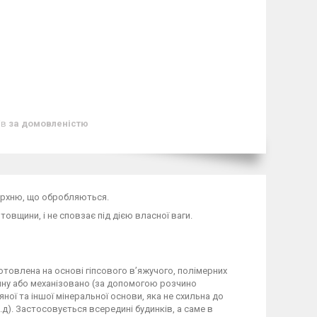
ів
за домовленістю
ерхню, що обробляються.
товщини, і не сповзає під дією власної ваги.
отовлена на основі гіпсового в’яжучого, полімерних
ну або механізовано (за допомогою розчино
яної та іншої мінеральної основи, яка не схильна до
). Застосовується всередині будинків, а саме в