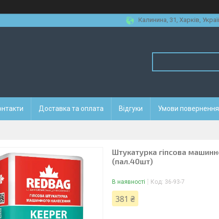
Калинина, 31, Харків, Украї
онтакти
Доставка та оплата
Відгуки
Умови повернення 
Штукатурка гіпсова машинн
(пал.40шт)
В наявності
Код:
36-93-7
381 ₴