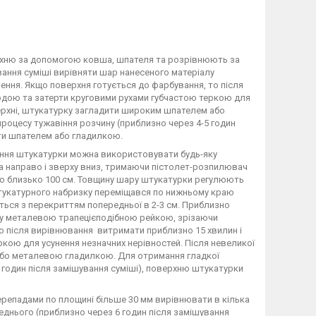
ерхню за допомогою ковша, шпателя та розрівнюють за
ання суміші вирівняти шар нанесеного матеріалу
ння. Якщо поверхня готується до фарбування, то після
одою та затерти круговими рухами губчастою теркою для
верхні, штукатурку загладити широким шпателем або
роцесу тужавіння розчину (приблизно через 4-5 годин
ти шпателем або гладилкою.
ення штукатурки можна використовувати будь-яку
 направо і зверху вниз, тримаючи пістолет-розпилювач
ою близько 100 см. Товщину шару штукатурки регулюють
тукатурного набризку переміщався по нижньому краю
ться з перекриттям попередньої в 2-3 см. Приблизно
алу металевою трапецієподібною рейкою, зрізаючи
о після вирівнювання витримати приблизно 15 хвилин і
ою для усунення незначних нерівностей. Після невеликої
або металевою гладилкою. Для отримання гладкої
5 годин після замішування суміші), поверхню штукатурки
перепадами по площині більше 30 мм вирівнювати в кілька
еднього (приблизно через 6 годин після замішування