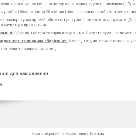
алежить від водопоглинання поверхні та температури в приміщенні). При
и у роботі більше ніж на 20 хвилин і після закінчення робіт інструмент 
их температурах прямий обігрів штукатурної поверхні не допускати. Дл
 вентиляцію приміщення.
суміші:
0,9 кг на 1 м² при товщині шару в 1 мм. Витрата суміші залежить
ридатності та правила зберігання:
6 місяців від дати виготовлення, у 
товлення вказана на упаковці.
ація для замовлення
 ₴
Сайт створений на маркетплейсі
Prom.ua