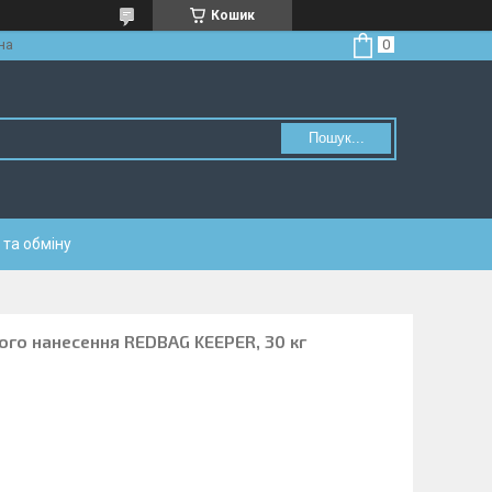
Кошик
на
Пошук...
та обміну
ого нанесення REDBAG KEEPER, 30 кг