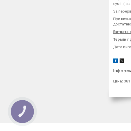
суміші, з
За перерв
При низьк
достатню
Витрата 
Термін п
Дата виго
Інформ
Ціна:
381
КНОПКА
ЗВ'ЯЗКУ