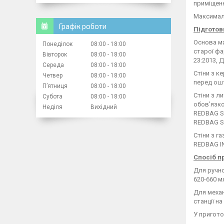
приміщенн
Максималь
Графік роботи
Підготов
Основа ма
Понеділок
08:00
18:00
старої фа
Вівторок
08:00
18:00
23:2013, 
Середа
08:00
18:00
Стіни з к
Четвер
08:00
18:00
перед ош
Пʼятниця
08:00
18:00
Стіни з л
Субота
08:00
18:00
обов’язко
Неділя
Вихідний
REDBAG SU
REDBAG S
Стіни з г
RЕDBAG I
Спосіб п
Для ручно
620-660 м
Для механ
станції н
У пригото