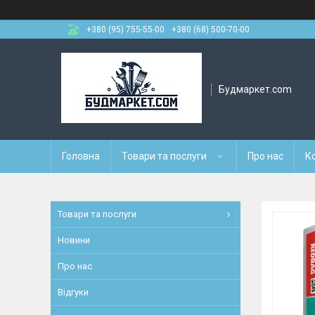
+380 (95) 755-55-00
+380 (68) 500-70-00
Будмаркет.com
Головна
Товари та послуги
Про нас
К
Товари та послуги
Новини
Про нас
Відгуки