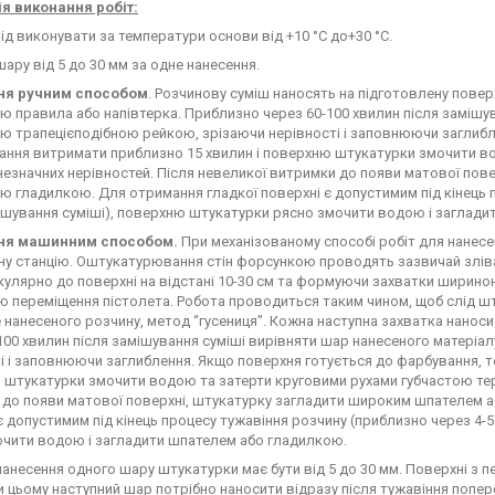
ія виконання робіт:
ід виконувати за температури основи від +10 °C до+30 °C.
ару від 5 до 30 мм за одне нанесення.
ня ручним способом
. Розчинову суміш наносять на підготовлену пов
 правила або напівтерка. Приблизно через 60-100 хвилин після замішув
 трапецієподібною рейкою, зрізаючи нерівності і заповнюючи заглибле
ання витримати приблизно 15 хвилин і поверхню штукатурки змочити в
незначних нерівностей. Після невеликої витримки до появи матової по
 гладилкою. Для отримання гладкої поверхні є допустимим під кінець п
ішування суміші), поверхню штукатурки рясно змочити водою і заглади
ня машинним способом.
При механізованому способі робіт для нанес
у станцію. Оштукатурювання стін форсункою проводять зазвичай зліва
улярно до поверхні на відстані 10-30 см та формуючи захватки ширин
ю переміщення пістолета. Робота проводиться таким чином, щоб слід ш
 нанесеного розчину, метод “гусениця”. Кожна наступна захватка наноси
100 хвилин після замішування суміші вирівняти шар нанесеного матері
і і заповнюючи заглиблення. Якщо поверхня готується до фарбування, т
штукатурки змочити водою та затерти круговими рухами губчастою терк
 до появи матової поверхні, штукатурку загладити широким шпателем 
є допустимим під кінець процесу тужавіння розчину (приблизно через 4-
очити водою і загладити шпателем або гладилкою.
анесення одного шару штукатурки має бути від 5 до 30 мм. Поверхні з 
и цьому наступний шар потрібно наносити відразу після тужавіння попер