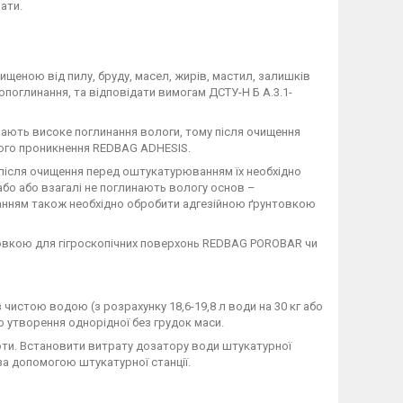
ати.
щеною від пилу, бруду, масел, жирів, мастил, залишків
опоглинання, та відповідати вимогам ДСТУ-Н Б А.3.1-
 мають високе поглинання вологи, тому після очищення
ого проникнення REDBAG ADHESIS.
 після очищення перед оштукатурюванням їх необхідно
або або взагалі не поглинають вологу основ –
ванням також необхідно обробити адгезійною ґрунтовкою
товкою для гігроскопічних поверхонь RЕDBAG POROBAR чи
 чистою водою (з розрахунку 18,6-19,8 л води на 30 кг або
до утворення однорідної без грудок маси.
оти. Встановити витрату дозатору води штукатурної
 за допомогою штукатурної станції.