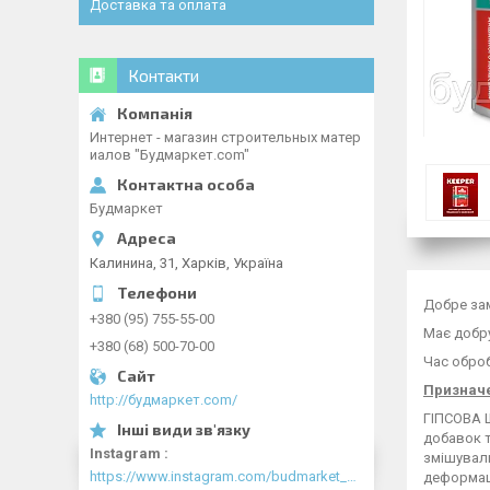
Доставка та оплата
Контакти
Интернет - магазин строительных матер
иалов "Будмаркет.com"
Будмаркет
Калинина, 31, Харків, Україна
Добре за
+380 (95) 755-55-00
Має добру
+380 (68) 500-70-00
Час оброб
Признач
http://будмаркет.com/
ГІПСОВА
добавок 
Instagram
змішуваль
https://www.instagram.com/budmarket_com/
деформаці