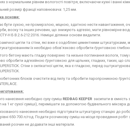
ях з нормальним рівнем вологості повітря, включаючи кухні і ванні кімн
ний розмір фракції наповнювача: 1,25 мм.
ка основи:
є бути сухою, не промерзлою, міцною, здатною нести навантаження, очи
рби, воску та інших речовин, що знижують адгезію, мати рівномірне вод
ДСТУ-Н Б В.2.6-212:2016. Неміцні ділянки основи видалити.
ерамічної цегли та стіни, які вже є оздоблені цементними штукатурками,
тукатурюванням їх необхідно обов’язково обробити ґрунтовкою глибок
итого бетону мають гладку поверхню та низьке поглинання вологи, тому
во обробити адгезійною ґрунтовкою для щільних, гладких, таких, що сл
PERSTICK. Стіни з силікатної цегли, яка є гладкою, перед оштукатурю
UPERSTICK.
азобетонних блоків очистити від пилу та обробити паропроникною ґрун
NTERLACE.
риготування:
го нанесення необхідно суху суміш
REDBAG
KEEPER
засипати в ємність з
л на 1 кг сухої суміші), перемішати за допомогою будівельного міксера 
ізованого нанесення необхідно підготувати штукатурну станцію до роб
а рівні 650-700 л/год. Подати розчинову суміш на місце проведення робіт
ваний розчин не додавати інші матеріали.