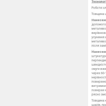
Технолог
Роботи сл
Товщина ш
Нанесен
допомогою
металевою
вирівнюв
усунення 
металевою
після зам
Нанесен
штукатурн
перпендик
швидкіст
смуги вже
через 60-
нерівност
поверхню 
витримки
поверхні 
рясно зм
Товщина н
шарів, пр