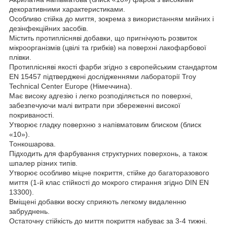
декоративними характеристиками.
Особливо стійка до миття, зокрема з використанням мийних і
дезінфекційних засобів.
Містить протиплісняві добавки, що пригнічують розвиток
мікроорганізмів (цвілі та грибків) на поверхні лакофарбової
плівки.
Протиплісняві якості фарби згідно з європейським стандартом
EN 15457 підтверджені дослідженнями лабораторії Troy
Technical Center Europe (Німеччина).
Має високу адгезію і легко розподіляється по поверхні,
забезпечуючи малі витрати при збереженні високої
покриваності.
Утворює гладку поверхню з напівматовим блиском (блиск
«10»).
Тонкошарова.
Підходить для фарбування структурних поверхонь, а також
шпалер різних типів.
Утворює особливо міцне покриття, стійке до багаторазового
миття (1-й клас стійкості до мокрого стирання згідно DIN EN
13300).
Вміщені добавки воску сприяють легкому видаленню
забруднень.
Остаточну стійкість до миття покриття набуває за 3-4 тижні.