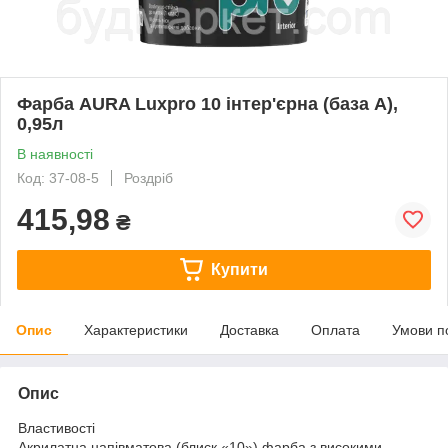
Фарба AURA Luxpro 10 інтер'єрна (база А),
0,95л
В наявності
Код: 37-08-5
Роздріб
415,98
₴
Купити
Опис
Характеристики
Доставка
Оплата
Умови п
Опис
Властивості
Акрилатна напівматова (блиск «10») фарба з високими