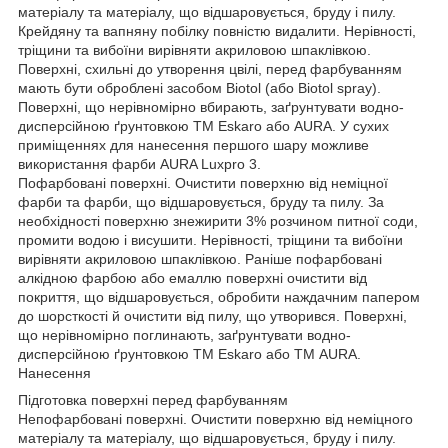
матеріалу та матеріалу, що відшаровується, бруду і пилу.
Крейдяну та вапняну побілку повністю видалити. Нерівності,
тріщини та вибоїни вирівняти акриловою шпаклівкою.
Поверхні, схильні до утворення цвілі, перед фарбуванням
мають бути оброблені засобом Biotol (або Biotol spray).
Поверхні, що нерівномірно вбирають, заґрунтувати водно-
дисперсійною ґрунтовкою TM Eskaro або AURA. У сухих
приміщеннях для нанесення першого шару можливе
використання фарби AURA Luxpro 3.
Пофарбовані поверхні. Очистити поверхню від неміцної
фарби та фарби, що відшаровується, бруду та пилу. За
необхідності поверхню знежирити 3% розчином питної соди,
промити водою і висушити. Нерівності, тріщини та вибоїни
вирівняти акриловою шпаклівкою. Раніше пофарбовані
алкідною фарбою або емаллю поверхні очистити від
покриття, що відшаровується, обробити наждачним папером
до шорсткості й очистити від пилу, що утворився. Поверхні,
що нерівномірно поглинають, заґрунтувати водно-
дисперсійною ґрунтовкою TM Eskaro або ТМ AURA.
Нанесення
Підготовка поверхні перед фарбуванням
Непофарбовані поверхні. Очистити поверхню від неміцного
матеріалу та матеріалу, що відшаровується, бруду і пилу.