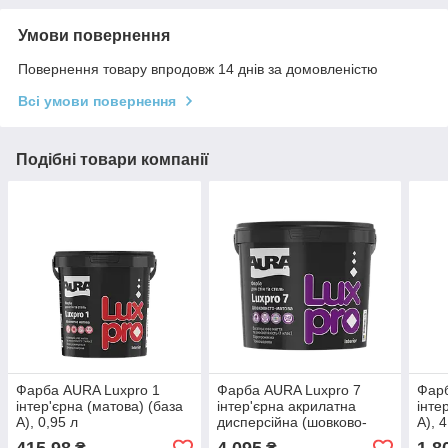
Умови повернення
Повернення товару впродовж 14 днів за домовленістю
Всі умови повернення
Подібні товари компанії
Фарба AURA Luxpro 1
Фарба AURA Luxpro 7
Фарб
інтер'єрна (матова) (база
інтер'єрна акрилатна
інте
А), 0,95 л
дисперсійна (шовково-
А), 
матова), 9,5 л