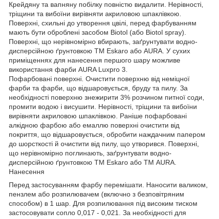
Крейдяну та вапняну побілку повністю видалити. Нерівності,
тріщини та вибоїни вирівняти акриловою шпаклівкою.
Поверхні, схильні до утворення цвілі, перед фарбуванням
мають бути оброблені засобом Biotol (або Biotol spray).
Поверхні, що нерівномірно вбирають, заґрунтувати водно-
дисперсійною ґрунтовкою TM Eskaro або AURA. У сухих
приміщеннях для нанесення першого шару можливе
використання фарби AURA Luxpro 3.
Пофарбовані поверхні. Очистити поверхню від неміцної
фарби та фарби, що відшаровується, бруду та пилу. За
необхідності поверхню знежирити 3% розчином питної соди,
промити водою і висушити. Нерівності, тріщини та вибоїни
вирівняти акриловою шпаклівкою. Раніше пофарбовані
алкідною фарбою або емаллю поверхні очистити від
покриття, що відшаровується, обробити наждачним папером
до шорсткості й очистити від пилу, що утворився. Поверхні,
що нерівномірно поглинають, заґрунтувати водно-
дисперсійною ґрунтовкою TM Eskaro або ТМ AURA.
Нанесення
Перед застосуванням фарбу перемішати. Наносити валиком,
пензлем або розпилювачем (включно з безповітряним
способом) в 1 шар. Для розпилювання під високим тиском
застосовувати сопло 0,017 - 0,021. За необхідності для