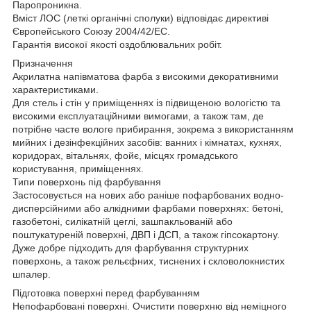
Паропроникна.
Вміст ЛОС (леткі органічні сполуки) відповідає директиві
Європейського Союзу 2004/42/EC.
Гарантія високої якості оздоблювальних робіт.
Призначення
Акрилатна напівматова фарба з високими декоративними
характеристиками.
Для стель і стін у приміщеннях із підвищеною вологістю та
високими експлуатаційними вимогами, а також там, де
потрібне часте вологе прибирання, зокрема з використанням
мийних і дезінфекційних засобів: ванних і кімнатах, кухнях,
коридорах, вітальнях, фойє, місцях громадського
користування, приміщеннях.
Типи поверхонь під фарбування
Застосовується на нових або раніше пофарбованих водно-
дисперсійними або алкідними фарбами поверхнях: бетоні,
газобетоні, силікатній цеглі, зашпакльованій або
поштукатуреній поверхні, ДВП і ДСП, а також гіпсокартону.
Дуже добре підходить для фарбування структурних
поверхонь, а також рельєфних, тиснених і скловолокнистих
шпалер.
Підготовка поверхні перед фарбуванням
Непофарбовані поверхні. Очистити поверхню від неміцного