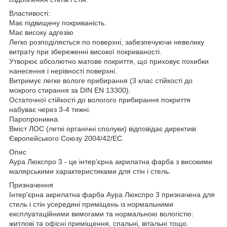
Властивості:
Має підвищену покриваність.
Має високу адгезію
Легко розподіляється по поверхні, забезпечуючи невелику
витрату при збереженні високої покриваності.
Утворює абсолютно матове покриття, що приховує похибки
нанесення і нерівності поверхні.
Витримує легке вологе прибирання (3 клас стійкості до
мокрого стирання за DIN EN 13300).
Остаточної стійкості до вологого прибирання покриття
набуває через 3-4 тижні.
Паропроникна.
Вміст ЛОС (леткі органічні сполуки) відповідає директиві
Європейського Союзу 2004/42/EC.
Опис
Аура Люкспро 3 - це інтер'єрна акрилатна фарба з високими
малярськими характеристиками для стін і стель.
Призначення
Інтер'єрна акрилатна фарба Аура Люкспро 3 призначена для
стель і стін усередині приміщень із нормальними
експлуатаційними вимогами та нормальною вологістю:
житлові та офісні приміщення, спальні, вітальні тощо.