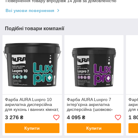
Повернення товару впродовж 14 днів за домовленістю
Всі умови повернення
Подібні товари компанії
Фарба AURA Luxpro 10
Фарба AURA Luxpro 7
Фарб
акрилатна дисперсійна
інтер'єрна акрилатна
акри
для кухонь і ванних кімнат,
дисперсійна (шовково-
для 
9,5 л
матова), 9,5 л
4,75
3 276
4 095
1 8
₴
₴
Купити
Купити