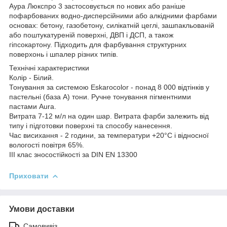
Аура Люкспро 3 застосовується по нових або раніше
пофарбованих водно-дисперсійними або алкідними фарбами
основах: бетону, газобетону, силікатній цеглі, зашпакльованій
або поштукатуреній поверхні, ДВП і ДСП, а також
гіпсокартону. Підходить для фарбування структурних
поверхонь і шпалер різних типів.
Технічні характеристики
Колір - Білий.
Тонування за системою Eskarocolor - понад 8 000 відтінків у
пастельні (база А) тони. Ручне тонування пігментними
пастами Aura.
Витрата 7-12 м/л на один шар. Витрата фарби залежить від
типу і підготовки поверхні та способу нанесення.
Час висихання - 2 години, за температури +20°C і відносної
вологості повітря 65%.
III клас зносостійкості за DIN EN 13300
Приховати
Умови доставки
Самовивіз