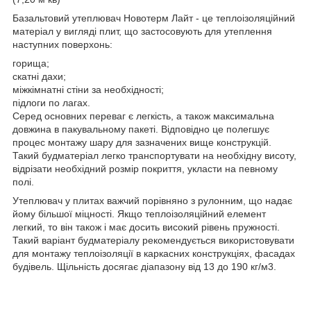
Базальтовий утеплювач Новотерм Лайт - це теплоізоляційний
матеріал у вигляді плит, що застосовують для утеплення
наступних поверхонь:
горища;
скатні дахи;
міжкімнатні стіни за необхідності;
підлоги по лагах.
Серед основних переваг є легкість, а також максимальна
довжина в пакувальному пакеті. Відповідно це полегшує
процес монтажу шару для зазначених вище конструкцій.
Такий будматеріал легко транспортувати на необхідну висоту,
відрізати необхідний розмір покриття, укласти на певному
полі.
Утеплювач у плитах важчий порівняно з рулонним, що надає
йому більшої міцності. Якщо теплоізоляційний елемент
легкий, то він також і має досить високий рівень пружності.
Такий варіант будматеріалу рекомендується використовувати
для монтажу теплоізоляції в каркасних конструкціях, фасадах
будівель. Щільність досягає діапазону від 13 до 190 кг/м3.