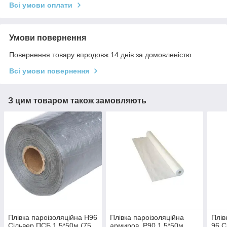
Всі умови оплати
Умови повернення
Повернення товару впродовж 14 днів за домовленістю
Всі умови повернення
З цим товаром також замовляють
Плівка пароізоляційна H96
Плівка пароізоляційна
Плів
Сільвер ПСБ 1,5*50м (75
армиров. Р90 1,5*50м
96 С