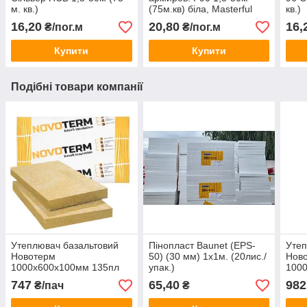
м. кв.)
(75м.кв) біла, Masterful
кв.)
16,20
20,80
16,
₴/пог.м
₴/пог.м
Купити
Купити
Подібні товари компанії
Утеплювач базальтовий
Пінопласт Baunet (EPS-
Утеп
Новотерм
50) (30 мм) 1х1м. (20лис./
Нов
1000х600х100мм 135пл
упак.)
100
(1,2 м кв)
(7,2
747
65,40
982
₴/пач
₴