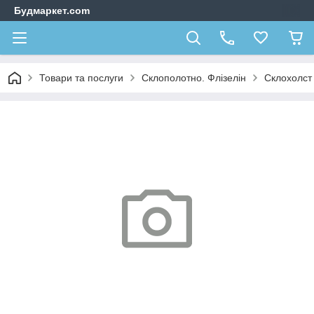
Будмаркет.com
Товари та послуги
Склополотно. Флізелін
Склохолс