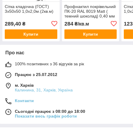
Сітка кладочна (ГОСТ)
Профнактил покрівельний
Сітк
3х50х50 1,0х2,0м.(2кв.м)
ПК-20 RAL 8019 Мatt (
1,0х
темний шоколад) 0,40 мм
1170/1130*2000 (1лист
289,40
284
123
₴
₴/кв.м
2,34 кв.м)
Купити
Купити
Про нас
100% позитивних з 36 відгуків за рік
Працює з 25.07.2012
м. Харків
Калинина, 31, Харків, Україна
Контакти
Сьогодні працює з 08:00 до 18:00
Показати весь графік роботи