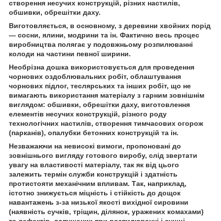
створення несучих конструкцій, різних настилів,
обшивки, обрешітки даху.
Виготовляється, в основному, з деревини хвойних порід
— сосни, ялини, модрини та ін. Фактично весь процес
виробництва полягає у подовжньому розпилюванні
колоди на частини певної ширини.
Необрізна дошка використовується для проведення
чорнових оздоблювальних робіт, облаштування
чорнових підлог, теслярських та інших робіт, що не
вимагають використання матеріалу з гарним зовнішнім
виглядом: обшивки, обрешітки даху, виготовлення
елементів несучих конструкцій, різного роду
технологічних настилів, створення тимчасових огорож
(парканів), опалубки бетонних конструкцій та ін.
Незважаючи на невисокі вимоги, пропоновані до
зовнішнього вигляду готового виробу, слід звертати
увагу на властивості матеріалу, так як від цього
залежить термін служби конструкцій і здатність
протистояти механічним впливам. Так, наприклад,
істотно знижується міцність і стійкість до дощок
навантажень з-за низької якості вихідної сировини
(наявність сучків, тріщин, ділянок, уражених комахами)
та дефектів, допущених при розпилюванні і сушці,