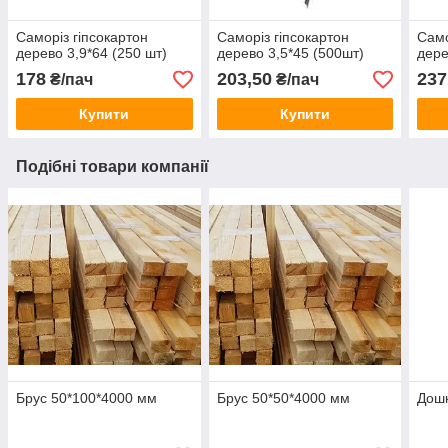
Саморіз гіпсокартон
Саморіз гіпсокартон
Само
дерево 3,9*64 (250 шт)
дерево 3,5*45 (500шт)
дере
178
203,50
237
₴/пач
₴/пач
Купити
Купити
Подібні товари компанії
Брус 50*100*4000 мм
Брус 50*50*4000 мм
Дошк