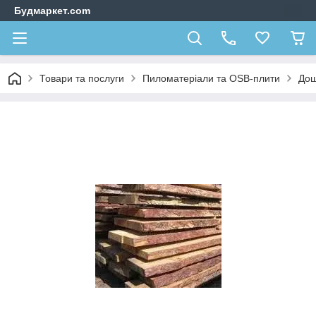
Будмаркет.com
Товари та послуги
Пиломатеріали та OSB-плити
Дош