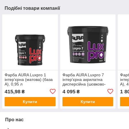
Подібні товари компанії
Фарба AURA Luxpro 1
Фарба AURA Luxpro 7
Фарб
інтер'єрна (матова) (база
інтер'єрна акрилатна
інте
А), 0,95 л
дисперсійна (шовково-
А), 
матова), 9,5 л
415,98
4 095
1 8
₴
₴
Купити
Купити
Про нас