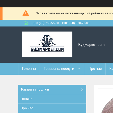
Зараз компанія не може швидко обробляти замовл
+380 (95) 755-55-00
+380 (68) 500-70-00
Будмаркет.com
Головна
Товари та послуги
Про нас
К
Товари та послуги
Новини
Про нас