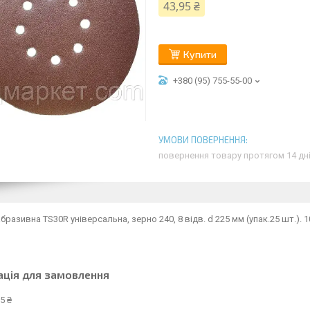
43,95 ₴
Купити
+380 (95) 755-55-00
повернення товару протягом 14 дн
бразивна TS30R універсальна, зерно 240, 8 відв. d 225 мм (упак.25 шт.). 
ація для замовлення
5 ₴