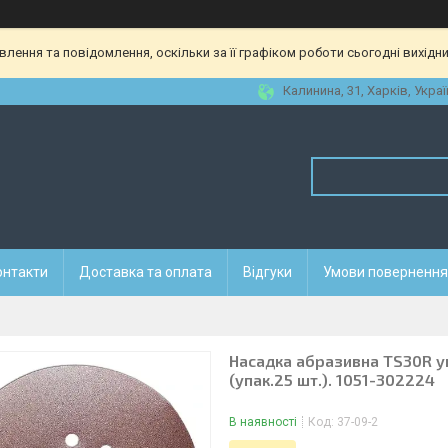
ення та повідомлення, оскільки за її графіком роботи сьогодні вихідн
Калинина, 31, Харків, Украї
онтакти
Доставка та оплата
Відгуки
Умови повернення 
Насадка абразивна TS30R ун
(упак.25 шт.). 1051-302224
В наявності
Код:
37-09-2