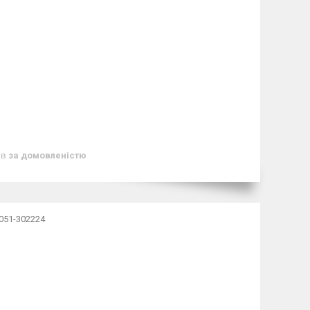
ів
за домовленістю
1051-302224