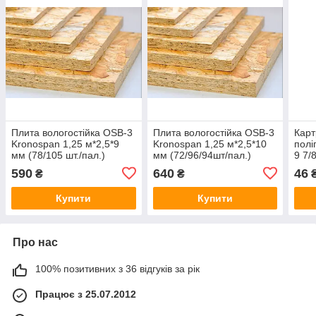
Плита вологостійка OSB-3
Плита вологостійка OSB-3
Карт
Kronospan 1,25 м*2,5*9
Kronospan 1,25 м*2,5*10
полі
мм (78/105 шт./пал.)
мм (72/96/94шт/пал.)
9 7/
590
640
46
₴
₴
Купити
Купити
Про нас
100% позитивних з 36 відгуків за рік
Працює з 25.07.2012