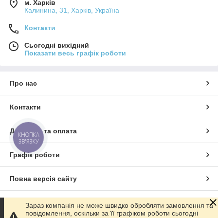
м. Харків
Калинина, 31, Харків, Україна
Контакти
Сьогодні вихідний
Показати весь графік роботи
Про нас
Контакти
Доставка та оплата
КНОПКА
ЗВ'ЯЗКУ
Графік роботи
Повна версія сайту
Сайт створено на маркетплейсі
Prom.ua
Зараз компанія не може швидко обробляти замовлення та
повідомлення, оскільки за її графіком роботи сьогодні