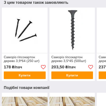
З цим товаром також замовляють
Саморіз гіпсокартон
Саморіз гіпсокартон
Само
дерево 3,9*64 (250 шт)
дерево 3,5*45 (500шт)
дере
178
203,50
237
₴/пач
₴/пач
Купити
Купити
Подібні товари компанії