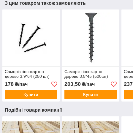
З цим товаром також замовляють
Саморіз гіпсокартон
Саморіз гіпсокартон
Само
дерево 3,9*64 (250 шт)
дерево 3,5*45 (500шт)
дере
178
203,50
237
₴/пач
₴/пач
Купити
Купити
Подібні товари компанії