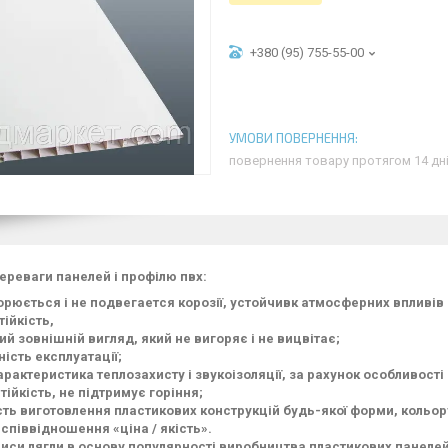
+380 (95) 755-55-00
повернення товару протягом 14 дн
переваги панелей і профілю пвх:
орюється і не подвегается корозії, устойчивк атмосферних вплив
тійкість,
ий зовнішній вигляд, який не вигоряє і не вицвітає;
ість експлуатації;
рактеристика теплозахисту і звукоізоляції, за рахунок особливості 
ійкість, не підтримує горіння;
ть виготовлення пластикових конструкцій будь-якої форми, кольору 
 співвідношення «ціна / якість».
риси лягли в основу популярності виробництва пластикових панелей, 