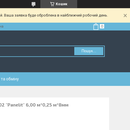
Кошик
ий. Ваша заявка буде оброблена в найближчий робочий день.
на
Пошук...
та обміну
02 "Panelit" 6,00 м*0,25 м*8мм