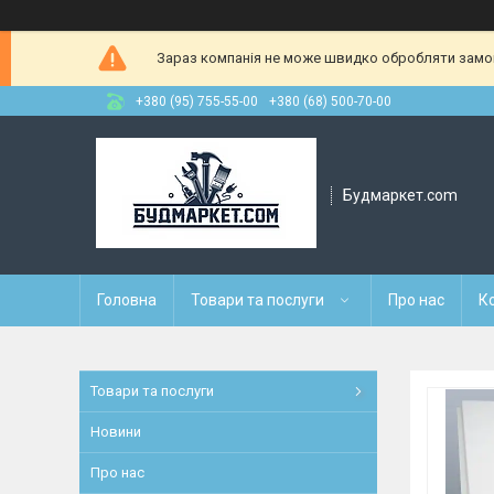
Зараз компанія не може швидко обробляти замовл
+380 (95) 755-55-00
+380 (68) 500-70-00
Будмаркет.com
Головна
Товари та послуги
Про нас
К
Товари та послуги
Новини
Про нас