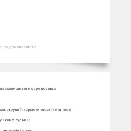
ів
за домовленістю
ів навколишнього середовища
конструкції, герметичності і міцності;
і конфігурації;
профілів і вікон.