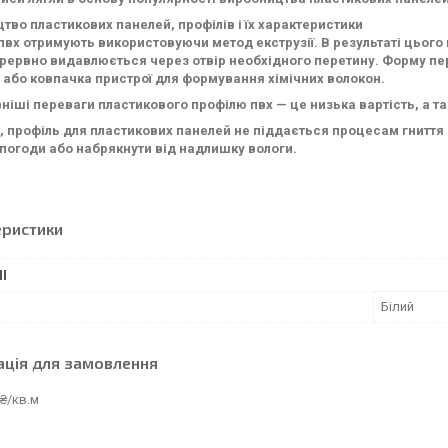
тво пластикових панелей, профілів і їх характеристики
пвх отримують використовуючи метод екструзії. В результаті цього
ерервно видавлюється через отвір необхідного перетину. Форму пер
 або ковпачка пристрої для формування хімічних волокон.
ніші переваги пластикового профілю пвх — це низька вартість, а так
, профіль для пластикових панелей не піддається процесам гниття і 
ї погоди або набрякнути від надлишку вологи.
еристики
І
Білий
ація для замовлення
₴/кв.м