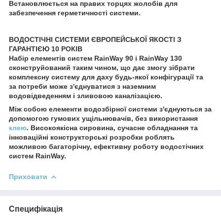
Встановлюється на правих торцях жолобів для
забезпечення герметичності системи.
ВОДОСТІЧНІ СИСТЕМИ ЄВРОПЕЙСЬКОЇ ЯКОСТІ З
ГАРАНТІЄЮ 10 РОКІВ
Набір елементів систем RainWay 90 і RainWay 130
сконструйований таким чином, що дає змогу зібрати
комплексну систему для даху будь-якої конфігурації та
за потреби може з'єднуватися з наземним
водовідведенням і зливовою каналізацією.
Між собою елементи водозбірної системи з'єднуються за
допомогою гумових ущільнювачів, без використання
клею
. Високоякісна сировина, сучасне обладнання та
інноваційні конструкторські розробки роблять
можливою багаторічну, ефективну роботу водостічних
систем RainWay.
Приховати
Специфікація