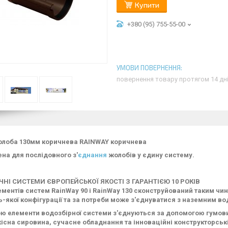
Купити
+380 (95) 755-55-00
повернення товару протягом 14 дн
лоба 130мм коричнева RAINWAY коричнева
на для послідовного з'
єднання
жолобів у єдину систему.
ЧНІ СИСТЕМИ ЄВРОПЕЙСЬКОЇ ЯКОСТІ З ГАРАНТІЄЮ 10 РОКІВ
ементів систем RainWay 90 і RainWay 130 сконструйований таким чи
ь-якої конфігурації та за потреби може з'єднуватися з наземним в
ю елементи водозбірної системи з'єднуються за допомогою гумов
існа сировина, сучасне обладнання та інноваційні конструкторськ