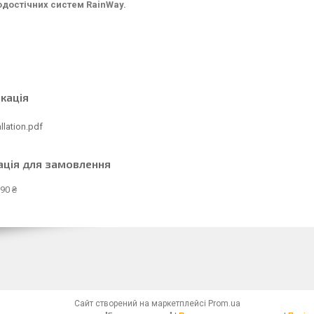
одостічних систем RainWay.
кація
allation.pdf
ація для замовлення
90 ₴
Сайт створений на маркетплейсі
Prom.ua