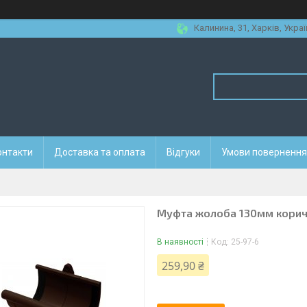
Калинина, 31, Харків, Украї
онтакти
Доставка та оплата
Відгуки
Умови повернення 
Муфта жолоба 130мм кори
В наявності
Код:
25-97-6
259,90 ₴