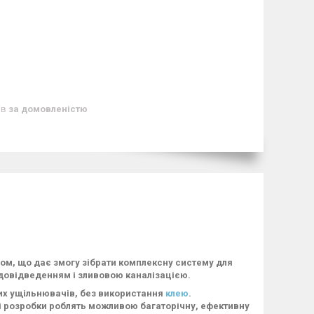
ів
за домовленістю
ном, що дає змогу зібрати комплексну систему для
одовідведенням і зливовою каналізацією.
их ущільнювачів, без використання
клею
.
і розробки роблять можливою багаторічну, ефективну