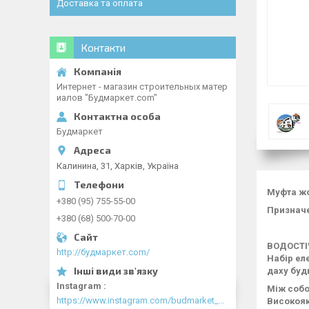
Доставка та оплата
Контакти
Интернет - магазин строительных матер
иалов "Будмаркет.com"
Будмаркет
Калинина, 31, Харків, Україна
Муфта жо
+380 (95) 755-55-00
Призначе
+380 (68) 500-70-00
ВОДОСТІ
http://будмаркет.com/
Набір ел
даху буд
Instagram
Між собо
https://www.instagram.com/budmarket_com/
Високояк