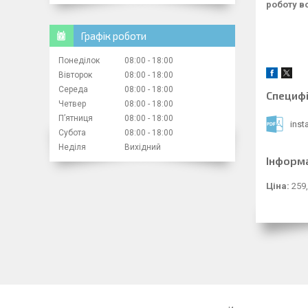
роботу в
Графік роботи
Понеділок
08:00
18:00
Вівторок
08:00
18:00
Середа
08:00
18:00
Специфі
Четвер
08:00
18:00
Пʼятниця
08:00
18:00
inst
Субота
08:00
18:00
Неділя
Вихідний
Інформ
Ціна:
259,