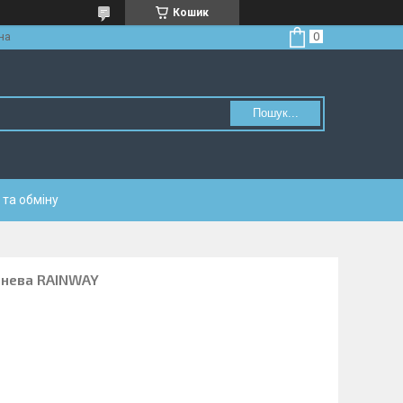
Кошик
на
Пошук...
та обміну
чнева RAINWAY